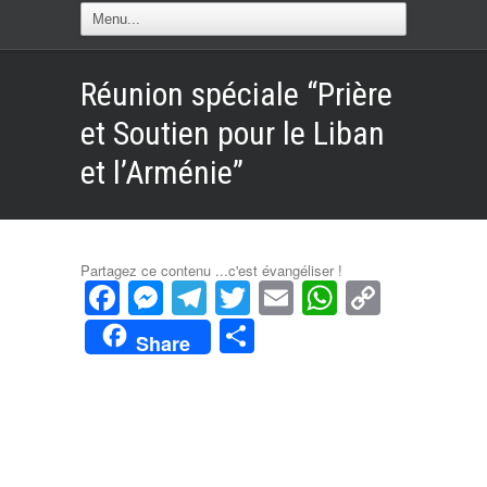
Réunion spéciale “Prière
et Soutien pour le Liban
et l’Arménie”
Partagez ce contenu ...c'est évangéliser !
Facebook
Messenger
Telegram
Twitter
Email
WhatsAp
Copy
Link
Partager
Share