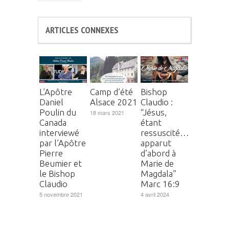
ARTICLES CONNEXES
L’Apôtre
Camp d’été
Bishop
Daniel
Alsace 2021
Claudio :
Poulin du
“Jésus,
18 mars 2021
Canada
étant
interviewé
ressuscité…
par l’Apôtre
apparut
Pierre
d’abord à
Beumier et
Marie de
le Bishop
Magdala”
Claudio
Marc 16:9
5 novembre 2021
4 avril 2024