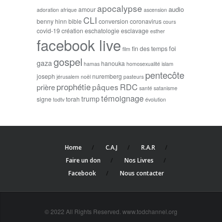
apocalypse
audio
amour
adoration
afrique
ascension
CLI
benny hinn
bible
conversion
coronavirus
cours
covid-19
création
eschatologie
esclavage
esther
facebook live
foi
fin des temps
film
gospel
gaza
hanouka
hamas
homosexualité
islam
pentecôte
joseph
nuremberg
jérusalem
noël
pasteurs
prophétie
RDC
pâques
prière
santé
satanisme
témoignage
trump
signe
torah
todtv
évolution
Home
C.A.J
R.A.R
Faire un don
Nos Livres
Facebook
Nous contacter
© 2022 All Rights Reserved. www.todchannel.org