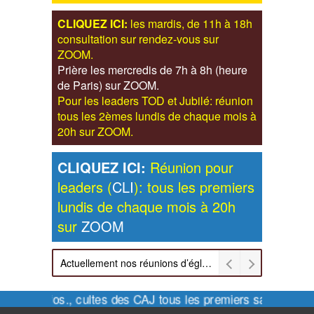
CLIQUEZ ICI:
les mardis, de 11h à 18h
consultation sur rendez-vous sur
ZOOM.
Prière les mercredis de 7h à 8h (heure
de Paris) sur ZOOM.
Pour les leaders TOD et Jubilé: réunion
tous les 2èmes lundis de chaque mois à
20h sur ZOOM.
CLIQUEZ ICI:
Réunion pour
leaders (
CLI
): tous les premiers
lundis de chaque mois à 20h
sur
ZOOM
Actuellement nos réunions d’église sont retransmises sur ZOOM les dimanches à 11h et vendredis à 20h00
Pour infos., cultes des CAJ tous les premiers samedis de