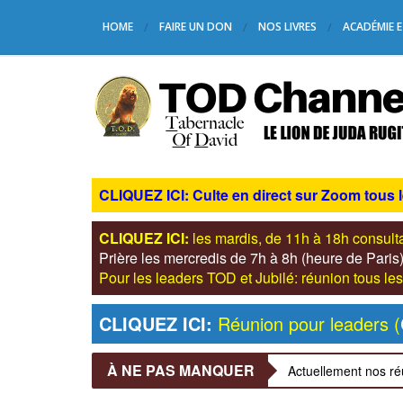
HOME
FAIRE UN DON
NOS LIVRES
ACADÉMIE E
CLIQUEZ ICI: Culte en direct sur Zoom tous 
CLIQUEZ ICI:
les mardis, de 11h à 18h consul
Prière les mercredis de 7h à 8h (heure de Pari
Pour les leaders TOD et Jubilé: réunion tous 
CLIQUEZ ICI:
Réunion pour leaders (
À NE PAS MANQUER
Actuellement nos ré