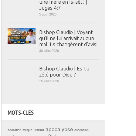
une mère en Israël ! |
Juges 4:7
5 août 2026
Bishop Claudio | Voyant
qu’il ne lui arrivait aucun
mal, Ils changèrent d’avis!
30 juillet 2026
Bishop Claudio | Es-tu
zélé pour Dieu ?
15 juillet 2026
MOTS-CLÉS
apocalypse
amour
adoration
afrique
ascension