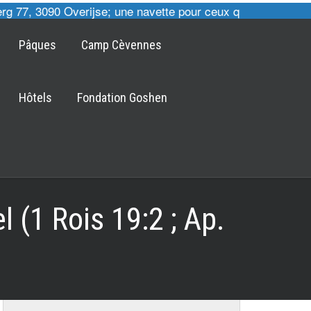
 77, 3090 Overijse; une navette pour ceux qui le désirent 
Pâques
Camp Cèvennes
Hôtels
Fondation Goshen
l (1 Rois 19:2 ; Ap.