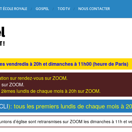
T ÉCOLE ROYALE
GOSPEL
TODTV
NOUS CONTACTER
les vendredis à 20h et dimanches à 11h00 (heure de Paris)
tation sur rendez-vous sur ZOOM.
s) sur ZOOM.
les 2èmes lundis de chaque mois à 20h sur ZOOM.
CLI
): tous les premiers lundis de chaque mois à 2
unions d’église sont retransmises sur ZOOM les dimanches à 11h et v