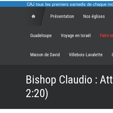
, cultes des CAJ tous les premiers samedis de chaque mois à
Présentation
Nos églises
Guadeloupe
Voyage en Israël
Faire 
Maison de David
Villebois-Lavalette
Bishop Claudio : Att
2:20)