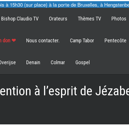
 15h30 (sur place) à la porte de Bruxelles, à Hengstenberg
Bishop Claudio TV
Orateurs
Thèmes TV
Photos
un don ❤
Nous contacter.
Camp Tabor
Pentecôte
Overijse
Denain
Colmar
Gospel
ention à l’esprit de Jézabe