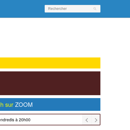
0h sur
ZOOM
endredis à 20h00