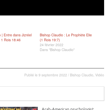
 | Entre dans Jizréel
Bishop Claudio : Le Prophète Elie
– 1 Rois 18:46
(1 Rois 19:7)
24 février 2022
Dans "Bishop Claudio"
Publié le
9 septembre 2022
/
Bishop Claudio
,
Vidéo
Arab-American psychologist