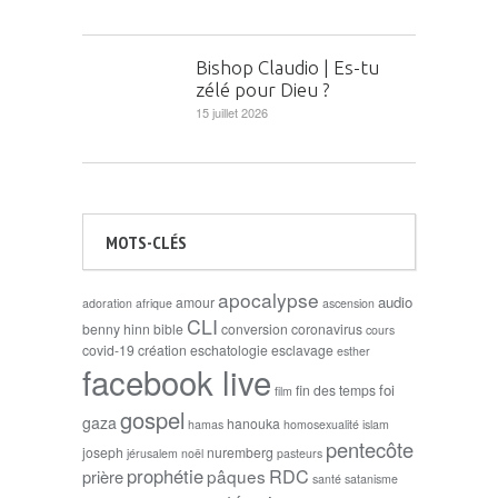
Bishop Claudio | Es-tu
zélé pour Dieu ?
15 juillet 2026
MOTS-CLÉS
apocalypse
audio
amour
adoration
afrique
ascension
CLI
benny hinn
bible
conversion
coronavirus
cours
covid-19
création
eschatologie
esclavage
esther
facebook live
foi
fin des temps
film
gospel
gaza
hanouka
hamas
homosexualité
islam
pentecôte
joseph
nuremberg
jérusalem
noël
pasteurs
prophétie
RDC
pâques
prière
santé
satanisme