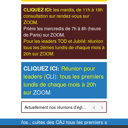
CLIQUEZ ICI:
les mardis, de 11h à 18h
consultation sur rendez-vous sur
ZOOM.
Prière les mercredis de 7h à 8h (heure
de Paris) sur ZOOM.
Pour les leaders TOD et Jubilé: réunion
tous les 2èmes lundis de chaque mois à
20h sur ZOOM.
CLIQUEZ ICI:
Réunion pour
leaders (
CLI
): tous les premiers
lundis de chaque mois à 20h
sur
ZOOM
Actuellement nos réunions d’église sont retransmises sur ZOOM les dimanches à 11h et vendredis à 20h00
Pour infos., cultes des CAJ tous les premiers samedis d