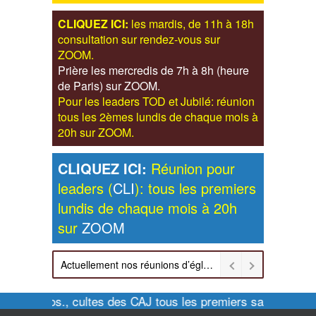
CLIQUEZ ICI:
les mardis, de 11h à 18h
consultation sur rendez-vous sur
ZOOM.
Prière les mercredis de 7h à 8h (heure
de Paris) sur ZOOM.
Pour les leaders TOD et Jubilé: réunion
tous les 2èmes lundis de chaque mois à
20h sur ZOOM.
CLIQUEZ ICI:
Réunion pour
leaders (
CLI
): tous les premiers
lundis de chaque mois à 20h
sur
ZOOM
Actuellement nos réunions d’église sont retransmises sur ZOOM les dimanches à 11h et vendredis à 20h00
Pour infos., cultes des CAJ tous les premiers samedis de c