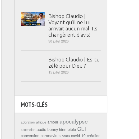
Bishop Claudio |
Voyant qu’il ne lui
arrivait aucun mal, Ils
changèrent d’avis!
30 juillet 2026
Bishop Claudio | Es-tu
zélé pour Dieu ?
15 juillet 2026
MOTS-CLÉS
apocalypse
amour
adoration
afrique
CLI
audio
benny hinn
bible
ascension
conversion
coronavirus
covid-19
création
cours