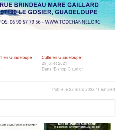
21 en Guadeloupe
Culte en Guadeloupe
29 juillet 2021
"
Dans "Bishop Claudio"
Publié le
22 mars 2022
/
Featured