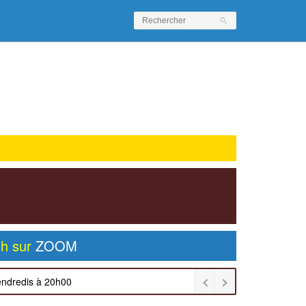
0h sur
ZOOM
endredis à 20h00