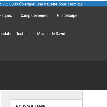
, 3090 Overijse; une navette pour ceux qui le désirent est
Pâques
Camp Cèvennes
Guadeloupe
ondation Goshen
Maison de David
NOUS SOUTENIR