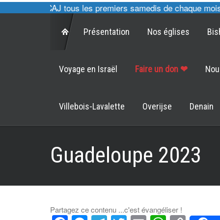
ultes des CAJ tous les premiers samedis de chaque mois à 1
Présentation
Nos églises
Bis
Voyage en Israël
Faire un don ❤
Nou
Villebois-Lavalette
Overijse
Denain
Guadeloupe 2023
Partagez ce contenu ...c'est évangéliser !