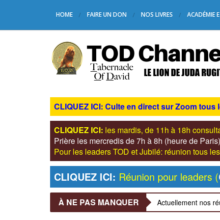
HOME
FAIRE UN DON
NOS LIVRES
ACADÉMIE E
CLIQUEZ ICI: Culte en direct sur Zoom tous 
CLIQUEZ ICI:
les mardis, de 11h à 18h consul
Prière les mercredis de 7h à 8h (heure de Pari
Pour les leaders TOD et Jubilé: réunion tous 
CLIQUEZ ICI:
Réunion pour leaders (
À NE PAS MANQUER
Actuellement nos ré