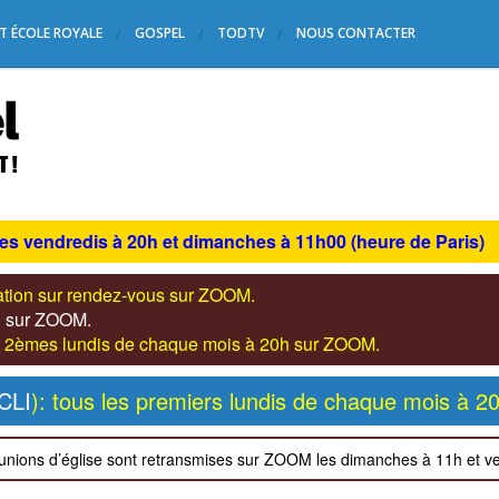
T ÉCOLE ROYALE
GOSPEL
TODTV
NOUS CONTACTER
les vendredis à 20h et dimanches à 11h00 (heure de Paris)
tation sur rendez-vous sur ZOOM.
s) sur ZOOM.
les 2èmes lundis de chaque mois à 20h sur ZOOM.
CLI
): tous les premiers lundis de chaque mois à 2
unions d’église sont retransmises sur ZOOM les dimanches à 11h et v