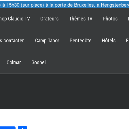
5h30 (sur place) à la porte de Bruxelles, à Hengstenberg 77
hop Claudio TV
Orateurs
Thèmes TV
Photos
s contacter.
Camp Tabor
Pentecôte
Hôtels
F
Colmar
Gospel