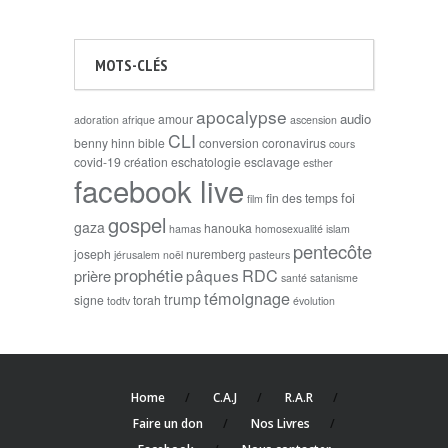
MOTS-CLÉS
apocalypse
audio
amour
adoration
afrique
ascension
CLI
benny hinn
bible
conversion
coronavirus
cours
covid-19
création
eschatologie
esclavage
esther
facebook live
foi
fin des temps
film
gospel
gaza
hanouka
hamas
homosexualité
islam
pentecôte
joseph
nuremberg
jérusalem
noël
pasteurs
prophétie
RDC
pâques
prière
santé
satanisme
témoignage
trump
signe
torah
todtv
évolution
Home
C.A.J
R.A.R
Faire un don
Nos Livres