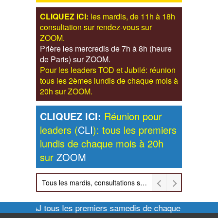
CLIQUEZ ICI:
les mardis, de 11h à 18h
consultation sur rendez-vous sur
ZOOM.
Prière les mercredis de 7h à 8h (heure
de Paris) sur ZOOM.
Pour les leaders TOD et Jubilé: réunion
tous les 2èmes lundis de chaque mois à
20h sur ZOOM.
CLIQUEZ ICI:
Réunion pour
leaders (
CLI
): tous les premiers
lundis de chaque mois à 20h
sur
ZOOM
Tous les mardis, consultations sur rendez-vous sur ZOOM: inscription sur rarcongres@hotmail.com
tes des CAJ tous les premiers samedis de chaque mois à 15h