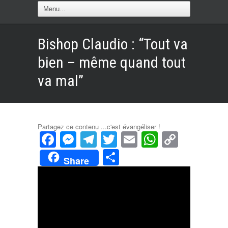
Bishop Claudio : “Tout va
bien – même quand tout
va mal”
Partagez ce contenu ...c'est évangéliser !
Facebook
Messenger
Telegram
Twitter
Email
WhatsAp
Copy
Link
Partager
Share