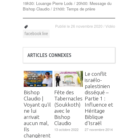
19h30: Louange Pierre Lods / 20h00: Message du
Bishop Claudio / 21h00: Temps de prière
Publié le
26 novembre 2020
/
Vidéo
facebook live
ARTICLES CONNEXES
Le conflit
israélo-
palestinien
disséqué –
Bishop
Fête des
Partie 1 :
Claudio |
Tabernacles
Influence et
Voyant qu’il
(Soukkoth)
Héritage
ne lui
avec le
Biblique
arrivait
Bishop
d’Israël
aucun mal,
Claudio
Ils
27 novembre 2014
13 octobre 2022
changèrent