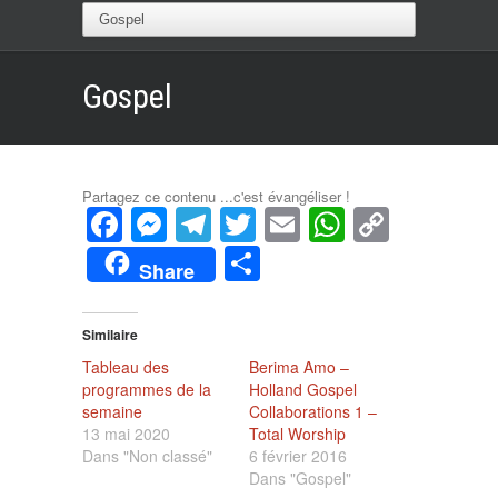
Gospel
Partagez ce contenu ...c'est évangéliser !
Facebook
Messenger
Telegram
Twitter
Email
WhatsAp
Copy
Link
Partager
Share
Similaire
Tableau des
Berima Amo –
programmes de la
Holland Gospel
semaine
Collaborations 1 –
13 mai 2020
Total Worship
Dans "Non classé"
6 février 2016
Dans "Gospel"