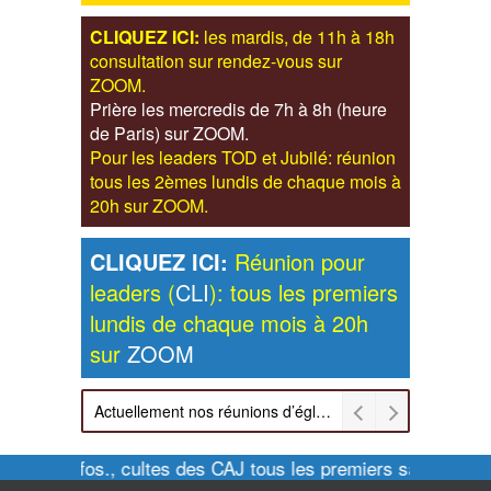
CLIQUEZ ICI:
les mardis, de 11h à 18h
consultation sur rendez-vous sur
ZOOM.
Prière les mercredis de 7h à 8h (heure
de Paris) sur ZOOM.
Pour les leaders TOD et Jubilé: réunion
tous les 2èmes lundis de chaque mois à
20h sur ZOOM.
CLIQUEZ ICI:
Réunion pour
leaders (
CLI
): tous les premiers
lundis de chaque mois à 20h
sur
ZOOM
Actuellement nos réunions d’église sont retransmises sur ZOOM les dimanches à 11h et vendredis à 20h00
Pour infos., cultes des CAJ tous les premiers samedis de