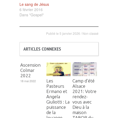
Le sang de Jésus
6 février 2016
Dans "Gospel"
Publié le
5 janvier 2026
/
Non classé
ARTICLES CONNEXES
Ascension
Colmar
2022
Les
Camp d’été
18 mai 2022
Pasteurs
Alsace
Ermano et
2021: Votre
Angela
rendez-
Giuliotti : La
vous avec
puissance
Dieu à la
de la
maison
louange
TABOR du