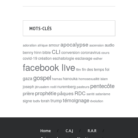
MOTS-CLÉS
apocalypse
audio
amour
adoration
afrique
ascension
CLI
benny hinn
bible
conversion
coronavirus
cours
covid-19
création
eschatologie
esclavage
esther
facebook live
foi
fin des temps
film
gospel
gaza
hanouka
hamas
homosexualité
islam
pentecôte
joseph
nuremberg
jérusalem
noël
pasteurs
prophétie
RDC
pâques
prière
santé
satanisme
témoignage
trump
signe
torah
todtv
évolution
Home
C.A.J
R.A.R