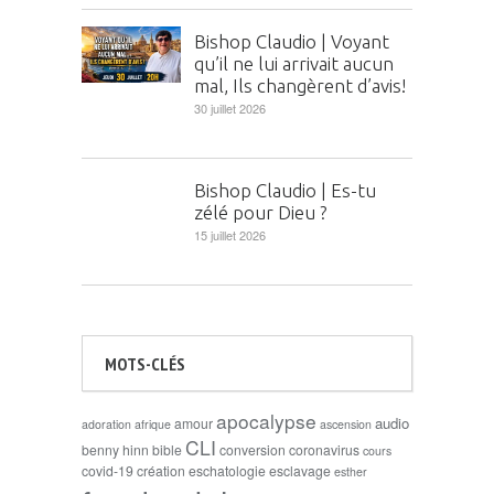
Bishop Claudio | Voyant
qu’il ne lui arrivait aucun
mal, Ils changèrent d’avis!
30 juillet 2026
Bishop Claudio | Es-tu
zélé pour Dieu ?
15 juillet 2026
MOTS-CLÉS
apocalypse
audio
amour
adoration
afrique
ascension
CLI
benny hinn
bible
conversion
coronavirus
cours
covid-19
création
eschatologie
esclavage
esther