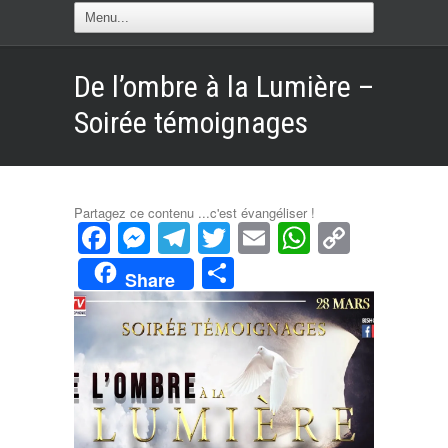
De l’ombre à la Lumière –
Soirée témoignages
Partagez ce contenu ...c'est évangéliser !
Facebook
Messenger
Telegram
Twitter
Email
WhatsAp
Copy
Link
Partager
Share