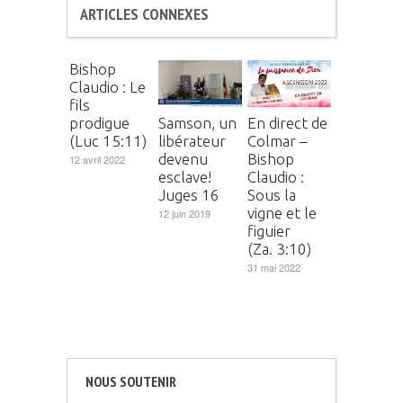
ARTICLES CONNEXES
Bishop
Claudio : Le
fils
prodigue
Samson, un
En direct de
(Luc 15:11)
libérateur
Colmar –
devenu
Bishop
12 avril 2022
esclave!
Claudio :
Juges 16
Sous la
vigne et le
12 juin 2019
figuier
(Za. 3:10)
31 mai 2022
NOUS SOUTENIR