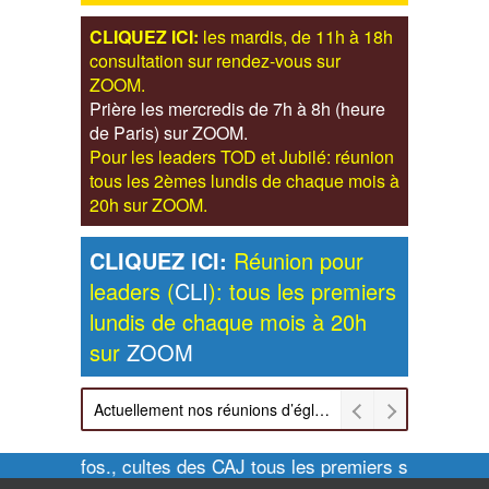
CLIQUEZ ICI:
les mardis, de 11h à 18h
consultation sur rendez-vous sur
ZOOM.
Prière les mercredis de 7h à 8h (heure
de Paris) sur ZOOM.
Pour les leaders TOD et Jubilé: réunion
tous les 2èmes lundis de chaque mois à
20h sur ZOOM.
CLIQUEZ ICI:
Réunion pour
leaders (
CLI
): tous les premiers
lundis de chaque mois à 20h
sur
ZOOM
Actuellement nos réunions d’église sont retransmises sur ZOOM les dimanches à 11h et vendredis à 20h00
Pour infos., cultes des CAJ tous les premiers samedis de