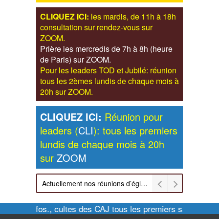
CLIQUEZ ICI:
les mardis, de 11h à 18h
consultation sur rendez-vous sur
ZOOM.
Prière les mercredis de 7h à 8h (heure
de Paris) sur ZOOM.
Pour les leaders TOD et Jubilé: réunion
tous les 2èmes lundis de chaque mois à
20h sur ZOOM.
CLIQUEZ ICI:
Réunion pour
leaders (
CLI
): tous les premiers
lundis de chaque mois à 20h
sur
ZOOM
Actuellement nos réunions d’église sont retransmises sur ZOOM les dimanches à 11h et vendredis à 20h00
Pour infos., cultes des CAJ tous les premiers samedis de