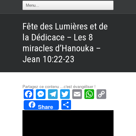
Fête des Lumières et de
la Dédicace – Les 8
miracles d’Hanouka –
Jean 10:22-23
Partagez ce contenu ...c'est évangéliser !
Facebook
Messenger
Telegram
Twitter
Email
WhatsAp
Copy
Link
Partager
Share