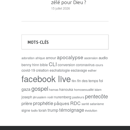
zélé pour Dieu ?
15 juillet 2026
MOTS-CLÉS
apocalypse
audio
amour
adoration
afrique
ascension
CLI
benny hinn
bible
conversion
coronavirus
cours
covid-19
création
eschatologie
esclavage
esther
facebook live
foi
fin des temps
film
gospel
gaza
hanouka
hamas
homosexualité
islam
pentecôte
joseph
nuremberg
jérusalem
noël
pasteurs
prophétie
RDC
pâques
prière
santé
satanisme
témoignage
trump
signe
torah
todtv
évolution