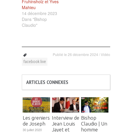
Fruhinsholz et Yves
Mahieu
14 décembre 2023
Dans "Bishop
Claudio"
Publié le
26 décembre 2024
/
Vidéo
facebook live
ARTICLES CONNEXES
Les greniers
Interview de
Bishop
de Joseph
Jean Louis
Claudio | Un
Jayet et
homme
30 juillet 2020