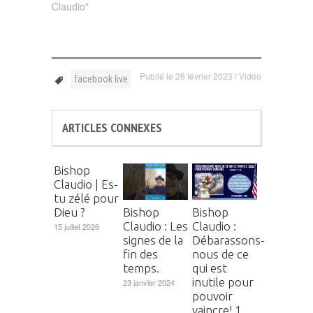
Claudio"
Publié le
26 février 2023
/
Vidéo
facebook live
ARTICLES CONNEXES
Bishop
Claudio | Es-
tu zélé pour
Dieu ?
Bishop
Bishop
Claudio : Les
Claudio :
15 juillet 2026
signes de la
Débarassons-
fin des
nous de ce
temps.
qui est
inutile pour
23 janvier 2024
pouvoir
vaincre! 1