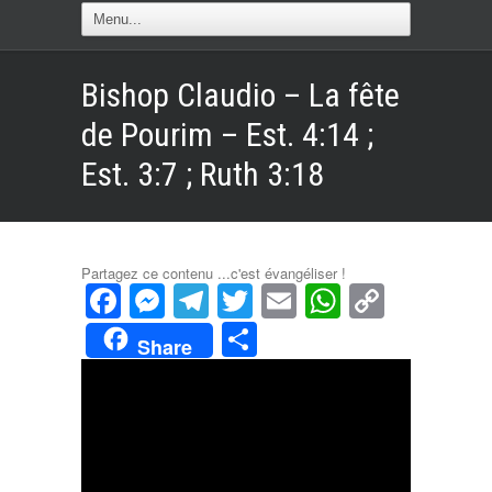
Bishop Claudio – La fête
de Pourim – Est. 4:14 ;
Est. 3:7 ; Ruth 3:18
Partagez ce contenu ...c'est évangéliser !
Facebook
Messenger
Telegram
Twitter
Email
WhatsAp
Copy
Link
Partager
Share