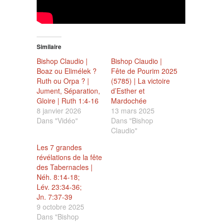
Similaire
Bishop Claudio |
Bishop Claudio |
Boaz ou Elimélek ?
Fête de Pourim 2025
Ruth ou Orpa ? |
(5785) | La victoire
Jument, Séparation,
d’Esther et
Gloire | Ruth 1:4-16
Mardochée
8 janvier 2026
13 mars 2025
Dans "Vidéo"
Dans "Bishop
Claudio"
Les 7 grandes
révélations de la fête
des Tabernacles |
Néh. 8:14-18;
Lév. 23:34-36;
Jn. 7:37-39
9 octobre 2025
Dans "Bishop