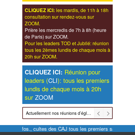
CLIQUEZ ICI:
les mardis, de 11h à 18h
consultation sur rendez-vous sur
ZOOM.
Prière les mercredis de 7h à 8h (heure
de Paris) sur ZOOM.
Pour les leaders TOD et Jubilé: réunion
tous les 2èmes lundis de chaque mois à
20h sur ZOOM.
CLIQUEZ ICI:
Réunion pour
leaders (
CLI
): tous les premiers
lundis de chaque mois à 20h
sur
ZOOM
Actuellement nos réunions d’église sont retransmises sur ZOOM les dimanches à 11h et vendredis à 20h00
Pour infos., cultes des CAJ tous les premiers samedis de