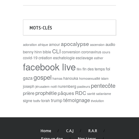
MOTS-CLÉS
apocalypse
audio
amour
adoration
afrique
ascension
CLI
benny hinn
bible
conversion
coronavirus
cours
covid-19
création
eschatologie
esclavage
esther
facebook live
foi
fin des temps
film
gospel
gaza
hanouka
hamas
homosexualité
islam
pentecôte
joseph
nuremberg
jérusalem
noël
pasteurs
prophétie
RDC
pâques
prière
santé
satanisme
témoignage
trump
signe
torah
todtv
évolution
Home
C.A.J
R.A.R
Faire un don
Nos Livres