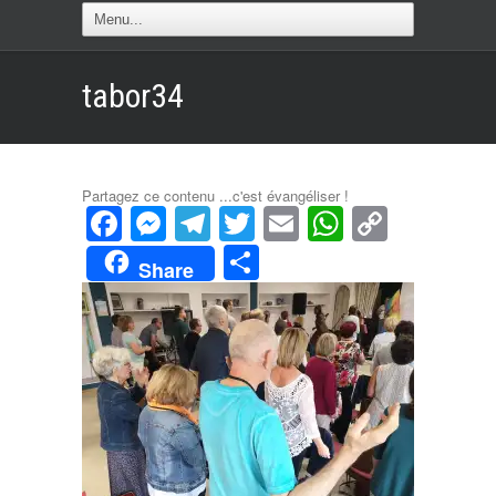
tabor34
Partagez ce contenu ...c'est évangéliser !
Facebook
Messenger
Telegram
Twitter
Email
WhatsAp
Copy
Link
Partager
Share