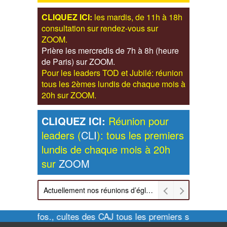
CLIQUEZ ICI:
les mardis, de 11h à 18h
consultation sur rendez-vous sur
ZOOM.
Prière les mercredis de 7h à 8h (heure
de Paris) sur ZOOM.
Pour les leaders TOD et Jubilé: réunion
tous les 2èmes lundis de chaque mois à
20h sur ZOOM.
CLIQUEZ ICI:
Réunion pour
leaders (
CLI
): tous les premiers
lundis de chaque mois à 20h
sur
ZOOM
Actuellement nos réunions d’église sont retransmises sur ZOOM les dimanches à 11h et vendredis à 20h00
Pour infos., cultes des CAJ tous les premiers samedis de