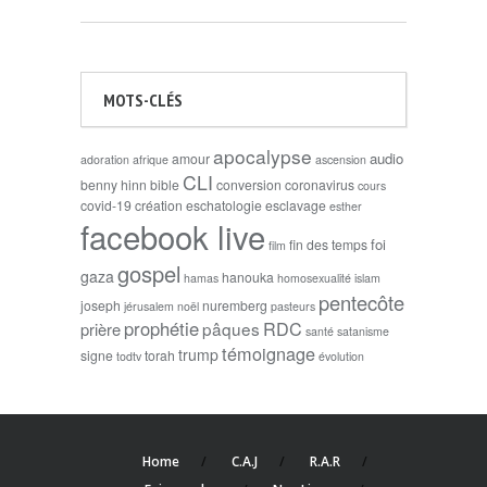
MOTS-CLÉS
apocalypse
audio
amour
adoration
afrique
ascension
CLI
benny hinn
bible
conversion
coronavirus
cours
covid-19
création
eschatologie
esclavage
esther
facebook live
foi
fin des temps
film
gospel
gaza
hanouka
hamas
homosexualité
islam
pentecôte
joseph
nuremberg
jérusalem
noël
pasteurs
prophétie
RDC
pâques
prière
santé
satanisme
témoignage
trump
signe
torah
todtv
évolution
Home
C.A.J
R.A.R