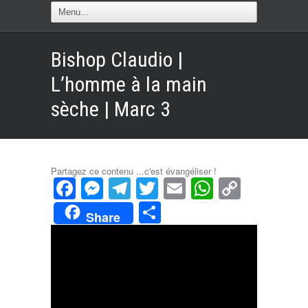
Bishop Claudio |
L’homme à la main
sèche | Marc 3
Partagez ce contenu ...c'est évangéliser !
Facebook
Messenger
Telegram
Twitter
Email
WhatsAp
Copy
Link
Partager
Share