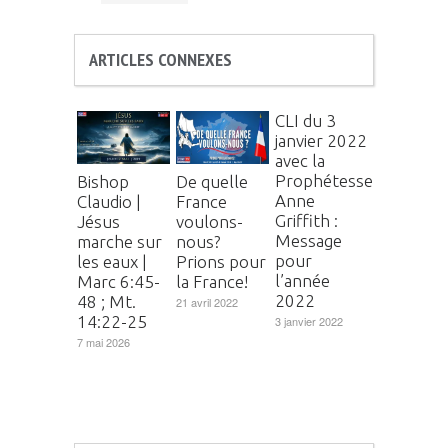
ARTICLES CONNEXES
CLI du 3
janvier 2022
avec la
Prophétesse
Bishop
De quelle
Anne
Claudio |
France
Griffith :
Jésus
voulons-
Message
marche sur
nous?
pour
les eaux |
Prions pour
l’année
Marc 6:45-
la France!
2022
48 ; Mt.
21 avril 2022
14:22-25
3 janvier 2022
7 mai 2026