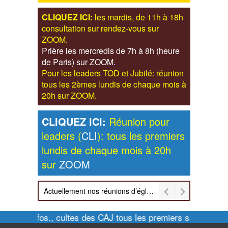
CLIQUEZ ICI:
les mardis, de 11h à 18h
consultation sur rendez-vous sur
ZOOM.
Prière les mercredis de 7h à 8h (heure
de Paris) sur ZOOM.
Pour les leaders TOD et Jubilé: réunion
tous les 2èmes lundis de chaque mois à
20h sur ZOOM.
CLIQUEZ ICI:
Réunion pour
leaders (
CLI
): tous les premiers
lundis de chaque mois à 20h
sur
ZOOM
Actuellement nos réunions d’église sont retransmises sur ZOOM les dimanches à 11h et vendredis à 20h00
Pour infos., cultes des CAJ tous les premiers samedis de