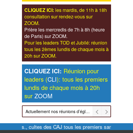
CLIQUEZ ICI:
les mardis, de 11h à 18h
consultation sur rendez-vous sur
ZOOM.
Prière les mercredis de 7h à 8h (heure
de Paris) sur ZOOM.
Pour les leaders TOD et Jubilé: réunion
tous les 2èmes lundis de chaque mois à
20h sur ZOOM.
CLIQUEZ ICI:
Réunion pour
leaders (
CLI
): tous les premiers
lundis de chaque mois à 20h
sur
ZOOM
Actuellement nos réunions d’église sont retransmises sur ZOOM les dimanches à 11h et vendredis à 20h00
Pour infos., cultes des CAJ tous les premiers samedis de 