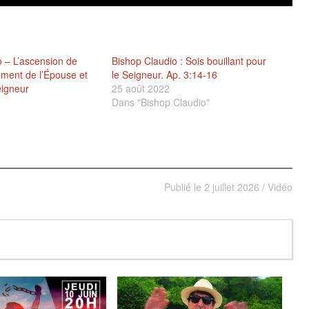
o – L’ascension de
Bishop Claudio : Sois bouillant pour
vement de l’Épouse et
le Seigneur. Ap. 3:14-16
eigneur
25 août 2022
Dans "Bishop Claudio"
Publié le
2 juillet 2026
/
Vidéo