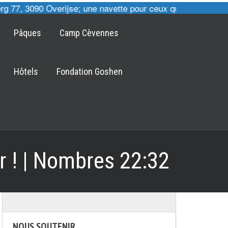
 77, 3090 Overijse; une navette pour ceux qui le désirent e
Pâques
Camp Cèvennes
Hôtels
Fondation Goshen
r ! | Nombres 22:32
NOUS SOUTENIR