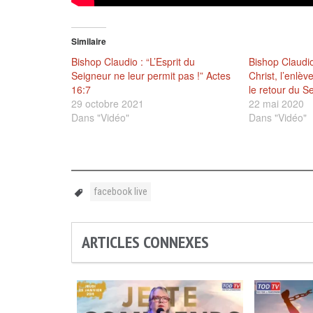
Similaire
Bishop Claudio : “L’Esprit du
Bishop Claudi
Seigneur ne leur permit pas !” Actes
Christ, l’enlè
16:7
le retour du S
29 octobre 2021
22 mai 2020
Dans "Vidéo"
Dans "Vidéo"
facebook live
ARTICLES CONNEXES