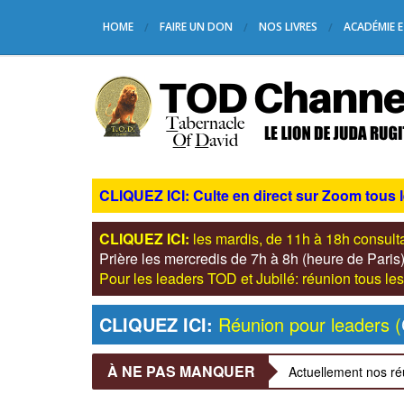
HOME
FAIRE UN DON
NOS LIVRES
ACADÉMIE E
CLIQUEZ ICI: Culte en direct sur Zoom tous 
CLIQUEZ ICI:
les mardis, de 11h à 18h consul
Prière les mercredis de 7h à 8h (heure de Pari
Pour les leaders TOD et Jubilé: réunion tous 
CLIQUEZ ICI:
Réunion pour leaders (
À NE PAS MANQUER
Actuellement nos ré