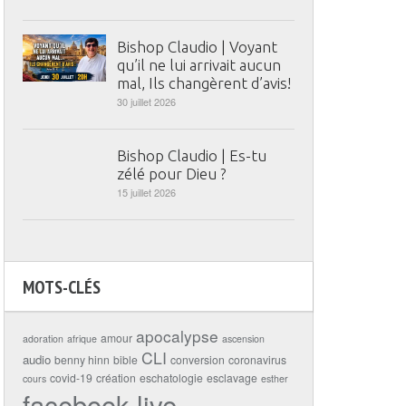
Bishop Claudio | Voyant
qu’il ne lui arrivait aucun
mal, Ils changèrent d’avis!
30 juillet 2026
Bishop Claudio | Es-tu
zélé pour Dieu ?
15 juillet 2026
MOTS-CLÉS
apocalypse
amour
adoration
afrique
ascension
CLI
audio
benny hinn
bible
conversion
coronavirus
covid-19
création
eschatologie
esclavage
cours
esther
facebook live