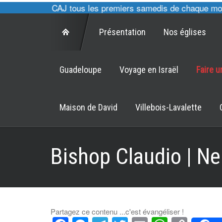
 cultes des CAJ tous les premiers samedis de chaque mois à
Présentation
Nos églises
Guadeloupe
Voyage en Israël
Faire 
Maison de David
Villebois-Lavalette
Bishop Claudio | Ne
Partagez ce contenu ...c'est évangéliser !