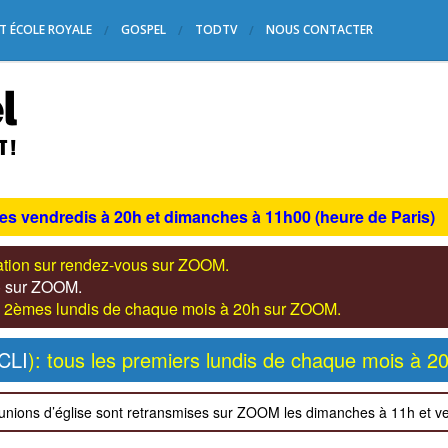
T ÉCOLE ROYALE
GOSPEL
TODTV
NOUS CONTACTER
les vendredis à 20h et dimanches à 11h00 (heure de Paris)
tation sur rendez-vous sur ZOOM.
s) sur ZOOM.
les 2èmes lundis de chaque mois à 20h sur ZOOM.
CLI
): tous les premiers lundis de chaque mois à 2
unions d’église sont retransmises sur ZOOM les dimanches à 11h et v