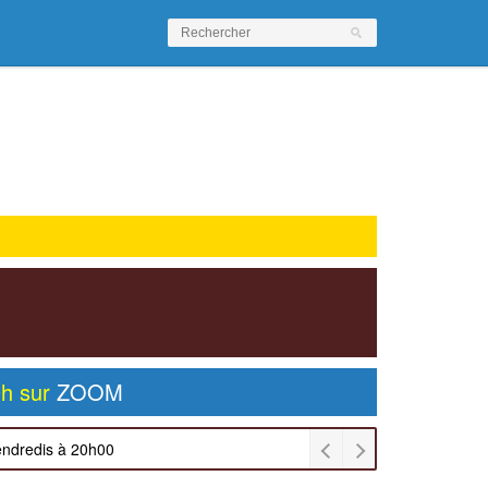
0h sur
ZOOM
endredis à 20h00