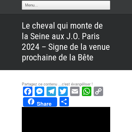
Le cheval qui monte de
la Seine aux J.O. Paris
2024 – Signe de la venue
prochaine de la Bête
Partagez ce contenu ...c'est évangéliser !
Facebook
Messenger
Telegram
Twitter
Email
WhatsAp
Copy
Link
Partager
Share