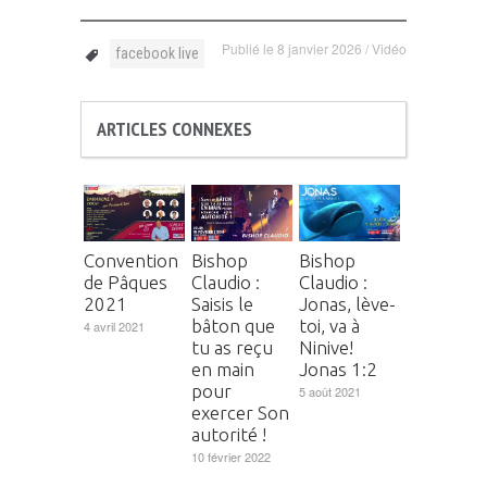
Publié le
8 janvier 2026
/
Vidéo
facebook live
ARTICLES CONNEXES
Convention
Bishop
Bishop
de Pâques
Claudio :
Claudio :
2021
Saisis le
Jonas, lève-
bâton que
toi, va à
4 avril 2021
tu as reçu
Ninive!
en main
Jonas 1:2
pour
5 août 2021
exercer Son
autorité !
10 février 2022