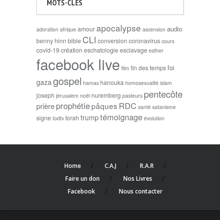
MOTS-CLÉS
apocalypse
audio
amour
adoration
afrique
ascension
CLI
benny hinn
bible
conversion
coronavirus
cours
covid-19
création
eschatologie
esclavage
esther
facebook live
foi
fin des temps
film
gospel
gaza
hanouka
hamas
homosexualité
islam
pentecôte
joseph
nuremberg
jérusalem
noël
pasteurs
prophétie
RDC
pâques
prière
santé
satanisme
témoignage
trump
signe
torah
todtv
évolution
Home
C.A.J
R.A.R
Faire un don
Nos Livres
Facebook
Nous contacter