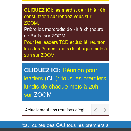
CLIQUEZ ICI:
les mardis, de 11h à 18h
consultation sur rendez-vous sur
ZOOM.
Prière les mercredis de 7h à 8h (heure
de Paris) sur ZOOM.
Pour les leaders TOD et Jubilé: réunion
tous les 2èmes lundis de chaque mois à
20h sur ZOOM.
CLIQUEZ ICI:
Réunion pour
leaders (
CLI
): tous les premiers
lundis de chaque mois à 20h
sur
ZOOM
Actuellement nos réunions d’église sont retransmises sur ZOOM les dimanches à 11h et vendredis à 20h00
Pour infos., cultes des CAJ tous les premiers samedis de