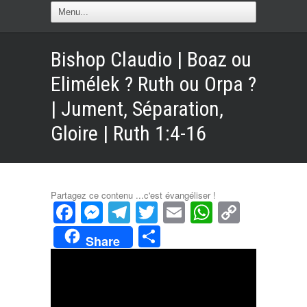
Bishop Claudio | Boaz ou
Elimélek ? Ruth ou Orpa ?
| Jument, Séparation,
Gloire | Ruth 1:4-16
Partagez ce contenu ...c'est évangéliser !
Facebook
Messenger
Telegram
Twitter
Email
WhatsAp
Copy
Link
Partager
Share