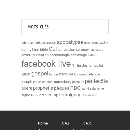
MOTS-CLÉS
apocalypse
audio
amour
adoration
afrique
ascension
CLI
benny hinn
bible
conversion
coronavirus
cours
covid-19
création
eschatologie
esclavage
esther
facebook live
foi
fin des temps
film
gospel
gaza
hanouka
hamas
homosexualité
islam
pentecôte
joseph
nuremberg
jérusalem
noël
pasteurs
prophétie
RDC
pâques
prière
santé
satanisme
témoignage
trump
signe
torah
todtv
évolution
Home
C.A.J
R.A.R