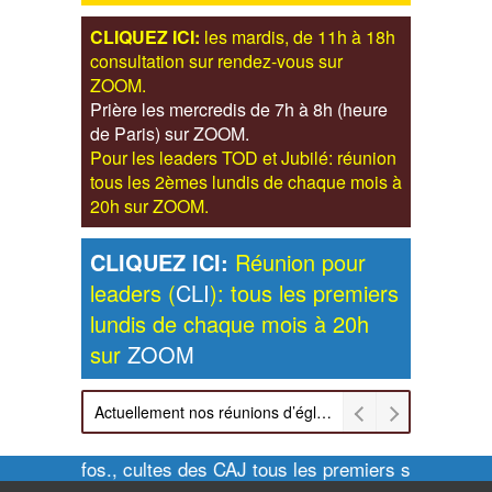
CLIQUEZ ICI:
les mardis, de 11h à 18h
consultation sur rendez-vous sur
ZOOM.
Prière les mercredis de 7h à 8h (heure
de Paris) sur ZOOM.
Pour les leaders TOD et Jubilé: réunion
tous les 2èmes lundis de chaque mois à
20h sur ZOOM.
CLIQUEZ ICI:
Réunion pour
leaders (
CLI
): tous les premiers
lundis de chaque mois à 20h
sur
ZOOM
Actuellement nos réunions d’église sont retransmises sur ZOOM les dimanches à 11h et vendredis à 20h00
Pour infos., cultes des CAJ tous les premiers samedis de