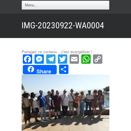
IMG-20230922-WA0004
Partagez ce contenu ...c'est évangéliser !
Facebook
Messenger
Telegram
Twitter
Email
WhatsAp
Copy
Link
Partager
Share