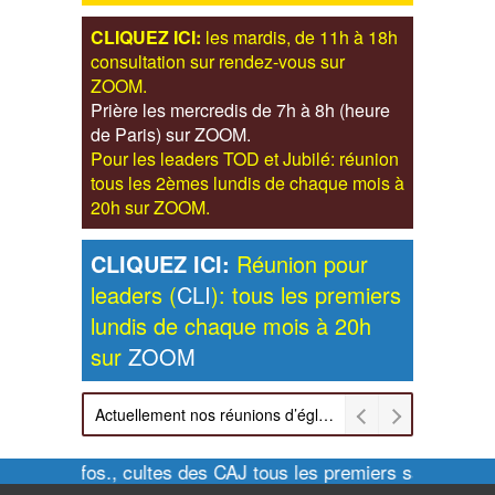
CLIQUEZ ICI:
les mardis, de 11h à 18h
consultation sur rendez-vous sur
ZOOM.
Prière les mercredis de 7h à 8h (heure
de Paris) sur ZOOM.
Pour les leaders TOD et Jubilé: réunion
tous les 2èmes lundis de chaque mois à
20h sur ZOOM.
CLIQUEZ ICI:
Réunion pour
leaders (
CLI
): tous les premiers
lundis de chaque mois à 20h
sur
ZOOM
Actuellement nos réunions d’église sont retransmises sur ZOOM les dimanches à 11h et vendredis à 20h00
Pour infos., cultes des CAJ tous les premiers samedis de