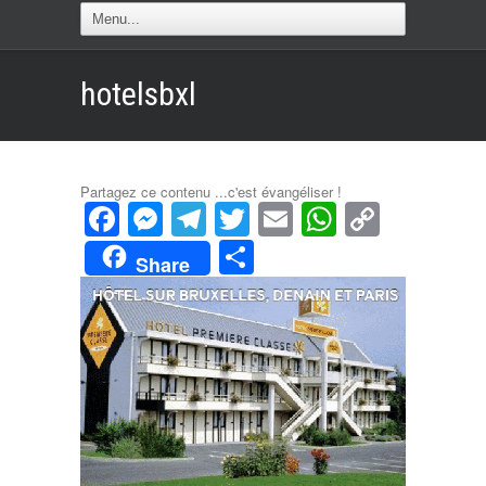
hotelsbxl
Partagez ce contenu ...c'est évangéliser !
Facebook
Messenger
Telegram
Twitter
Email
WhatsAp
Copy
Link
Partager
Share