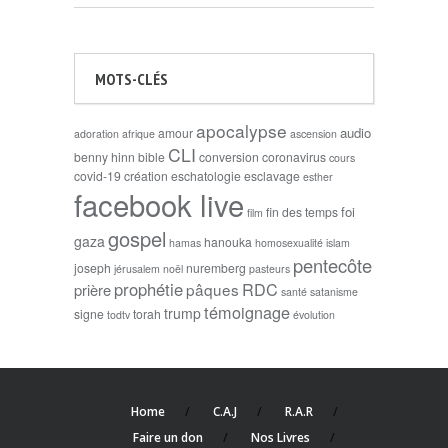
MOTS-CLÉS
apocalypse
audio
amour
adoration
afrique
ascension
CLI
benny hinn
bible
conversion
coronavirus
cours
covid-19
création
eschatologie
esclavage
esther
facebook live
foi
fin des temps
film
gospel
gaza
hanouka
hamas
homosexualité
islam
pentecôte
joseph
nuremberg
jérusalem
noël
pasteurs
prophétie
RDC
pâques
prière
santé
satanisme
témoignage
trump
signe
torah
todtv
évolution
Home
C.A.J
R.A.R
Faire un don
Nos Livres