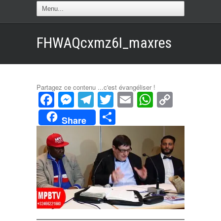
FHWAQcxmz6I_maxres
Partagez ce contenu ...c'est évangéliser !
Facebook
Messenger
Telegram
Twitter
Email
WhatsAp
Copy
Link
Partager
Share