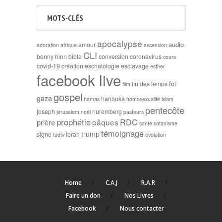
MOTS-CLÉS
apocalypse
audio
amour
adoration
afrique
ascension
CLI
benny hinn
bible
conversion
coronavirus
cours
covid-19
création
eschatologie
esclavage
esther
facebook live
foi
fin des temps
film
gospel
gaza
hanouka
hamas
homosexualité
islam
pentecôte
joseph
nuremberg
jérusalem
noël
pasteurs
prophétie
RDC
pâques
prière
santé
satanisme
témoignage
trump
signe
torah
todtv
évolution
Home
C.A.J
R.A.R
Faire un don
Nos Livres
Facebook
Nous contacter