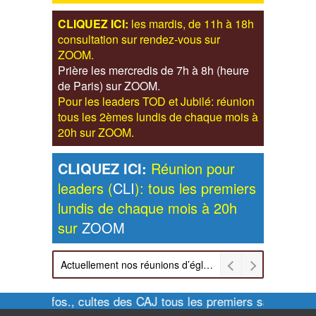
CLIQUEZ ICI:
les mardis, de 11h à 18h
consultation sur rendez-vous sur
ZOOM.
Prière les mercredis de 7h à 8h (heure
de Paris) sur ZOOM.
Pour les leaders TOD et Jubilé: réunion
tous les 2èmes lundis de chaque mois à
20h sur ZOOM.
CLIQUEZ ICI:
Réunion pour
leaders (
CLI
): tous les premiers
lundis de chaque mois à 20h
sur
ZOOM
Actuellement nos réunions d’église sont retransmises sur ZOOM les dimanches à 11h et vendredis à 20h00
Pour infos., cultes des CAJ tous les premiers samedis de