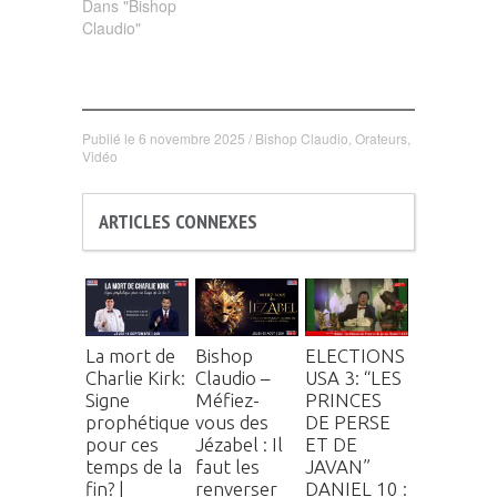
Dans "Bishop
Claudio"
Publié le
6 novembre 2025
/
Bishop Claudio
,
Orateurs
,
Vidéo
ARTICLES CONNEXES
La mort de
Bishop
ELECTIONS
Charlie Kirk:
Claudio –
USA 3: “LES
Signe
Méfiez-
PRINCES
prophétique
vous des
DE PERSE
pour ces
Jézabel : Il
ET DE
temps de la
faut les
JAVAN”
fin? |
renverser
DANIEL 10 :