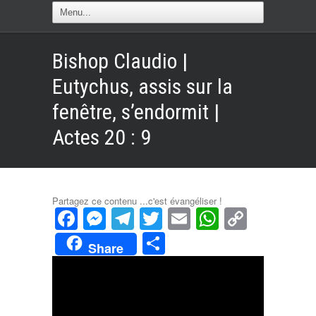
Bishop Claudio |
Eutychus, assis sur la
fenêtre, s’endormit |
Actes 20 : 9
Partagez ce contenu ...c'est évangéliser !
Facebook
Messenger
Telegram
Twitter
Email
WhatsAp
Copy
Link
Partager
Share