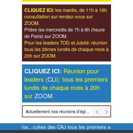
CLIQUEZ ICI:
les mardis, de 11h à 18h
consultation sur rendez-vous sur
ZOOM.
Prière les mercredis de 7h à 8h (heure
de Paris) sur ZOOM.
Pour les leaders TOD et Jubilé: réunion
tous les 2èmes lundis de chaque mois à
20h sur ZOOM.
CLIQUEZ ICI:
Réunion pour
leaders (
CLI
): tous les premiers
lundis de chaque mois à 20h
sur
ZOOM
Actuellement nos réunions d’église sont retransmises sur ZOOM les dimanches à 11h et vendredis à 20h00
Pour infos., cultes des CAJ tous les premiers samedis de