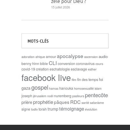
zélé pour Dieu ?
15 juillet 2026
MOTS-CLÉS
apocalypse
audio
amour
adoration
afrique
ascension
CLI
benny hinn
bible
conversion
coronavirus
cours
covid-19
création
eschatologie
esclavage
esther
facebook live
foi
fin des temps
film
gospel
gaza
hanouka
hamas
homosexualité
islam
pentecôte
joseph
nuremberg
jérusalem
noël
pasteurs
prophétie
RDC
pâques
prière
santé
satanisme
témoignage
trump
signe
torah
todtv
évolution