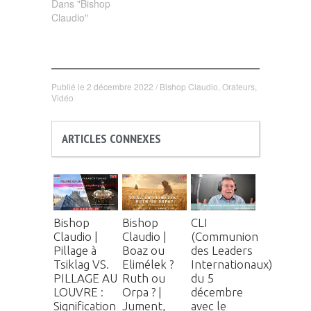
Dans "Bishop
Claudio"
Publié le
2 décembre 2022
/
Bishop Claudio
,
Orateurs
,
Vidéo
ARTICLES CONNEXES
Bishop
Bishop
CLI
Claudio |
Claudio |
(Communion
Pillage à
Boaz ou
des Leaders
Tsiklag VS.
Elimélek ?
Internationaux)
PILLAGE AU
Ruth ou
du 5
LOUVRE :
Orpa ? |
décembre
Signification
Jument,
avec le