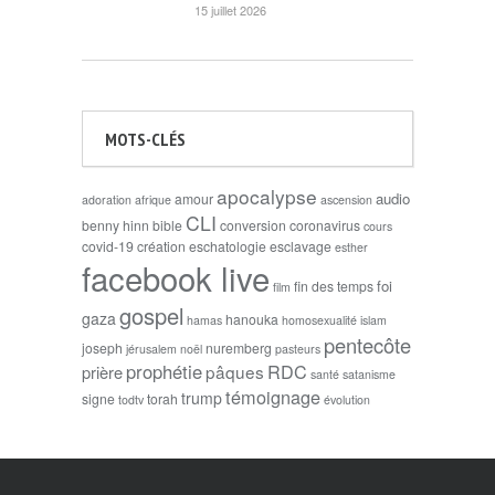
15 juillet 2026
MOTS-CLÉS
apocalypse
audio
amour
adoration
afrique
ascension
CLI
benny hinn
bible
conversion
coronavirus
cours
covid-19
création
eschatologie
esclavage
esther
facebook live
foi
fin des temps
film
gospel
gaza
hanouka
hamas
homosexualité
islam
pentecôte
joseph
nuremberg
jérusalem
noël
pasteurs
prophétie
RDC
pâques
prière
santé
satanisme
témoignage
trump
signe
torah
todtv
évolution