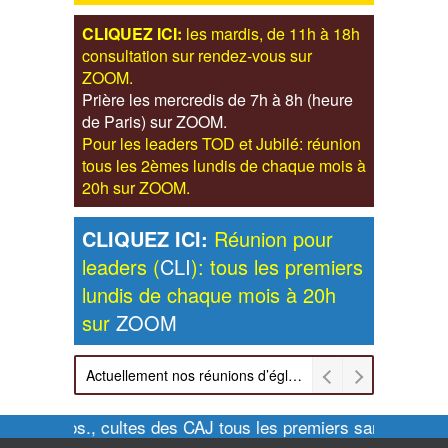
CLIQUEZ ICI:
les mardis, de 11h à 18h
consultation sur rendez-vous sur
ZOOM.
Prière les mercredis de 7h à 8h (heure
de Paris) sur ZOOM.
Pour les leaders TOD et Jubilé: réunion
tous les 2èmes lundis de chaque mois à
20h sur ZOOM.
CLIQUEZ ICI:
Réunion pour
leaders (
CLI
): tous les premiers
lundis de chaque mois à 20h
sur
ZOOM
Actuellement nos réunions d’église sont retransmises sur ZOOM les dimanches à 11h et vendredis à 20h00
Pour infos., cultes des CAJ tous les premiers samedis de 