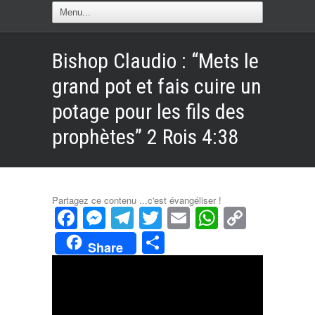
Bishop Claudio : “Mets le
grand pot et fais cuire un
potage pour les fils des
prophètes” 2 Rois 4:38
Partagez ce contenu ...c'est évangéliser !
Facebook
Messenger
Telegram
Twitter
Email
WhatsAp
Copy
Link
Partager
Share