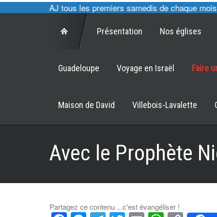
cultes des CAJ tous les premiers samedis de chaque mois à 1
Présentation
Nos églises
Guadeloupe
Voyage en Israël
Faire 
Maison de David
Villebois-Lavalette
Avec le Prophète Ni
Partagez ce contenu ...c'est évangéliser !