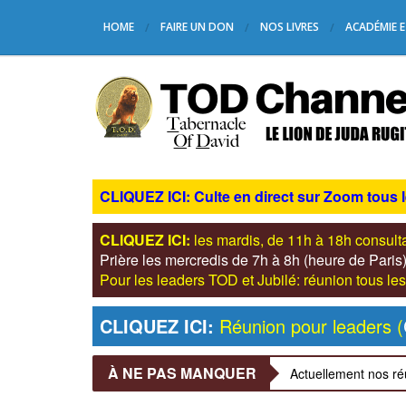
HOME
FAIRE UN DON
NOS LIVRES
ACADÉMIE E
CLIQUEZ ICI: Culte en direct sur Zoom tous 
CLIQUEZ ICI:
les mardis, de 11h à 18h consul
Prière les mercredis de 7h à 8h (heure de Pari
Pour les leaders TOD et Jubilé: réunion tous 
CLIQUEZ ICI:
Réunion pour leaders (
À NE PAS MANQUER
Actuellement nos ré