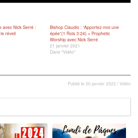
e avec Nick Serré :
Bishop Claudio : “Apportez-moi une
le réveil
épée”(1 Rois 3:24) + Prophetic
Worship avec Nick Serré
21 janvier 2021
Dans "Vidéo"
Publié le
20 janvier 2022
/
Vidéo