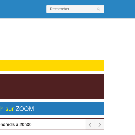
0h sur
ZOOM
endredis à 20h00