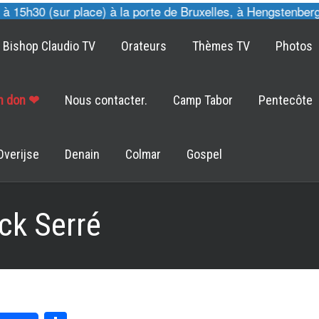
5h30 (sur place) à la porte de Bruxelles, à Hengstenberg 7
Bishop Claudio TV
Orateurs
Thèmes TV
Photos
un don ❤
Nous contacter.
Camp Tabor
Pentecôte
Overijse
Denain
Colmar
Gospel
ck Serré