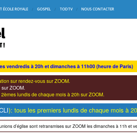
T ÉCOLE ROYALE
GOSPEL
TODTV
NOUS CONTACTER
les vendredis à 20h et dimanches à 11h00 (heure de Paris)
tation sur rendez-vous sur ZOOM.
s) sur ZOOM.
les 2èmes lundis de chaque mois à 20h sur ZOOM.
CLI
): tous les premiers lundis de chaque mois à 2
unions d’église sont retransmises sur ZOOM les dimanches à 11h et v