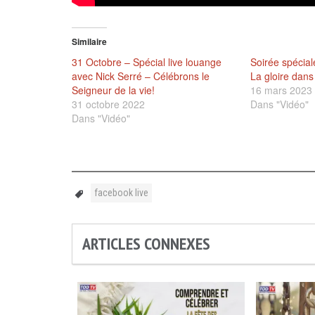
Similaire
31 Octobre – Spécial live louange
Soirée spécial
avec Nick Serré – Célébrons le
La gloire dans 
Seigneur de la vie!
16 mars 2023
31 octobre 2022
Dans "Vidéo"
Dans "Vidéo"
facebook live
ARTICLES CONNEXES