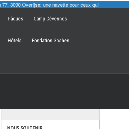
7, 3090 Overijse; une navette pour ceux qui le désirent es
Pâques
Camp Cèvennes
Hôtels
Fondation Goshen
NOUS SOUTENIR