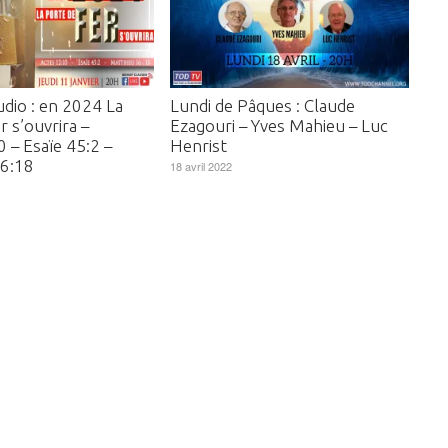
udio : en 2024 La
Lundi de Pâques : Claude
r s’ouvrira –
Ezagouri – Yves Mahieu – Luc
 – Esaïe 45:2 –
Henrist
16:18
18 avril 2022