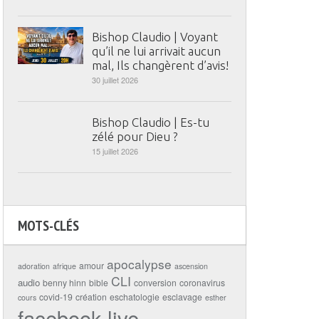
Bishop Claudio | Voyant
qu’il ne lui arrivait aucun
mal, Ils changèrent d’avis!
30 juillet 2026
Bishop Claudio | Es-tu
zélé pour Dieu ?
15 juillet 2026
MOTS-CLÉS
apocalypse
amour
adoration
afrique
ascension
CLI
audio
benny hinn
bible
conversion
coronavirus
covid-19
création
eschatologie
esclavage
cours
esther
facebook live