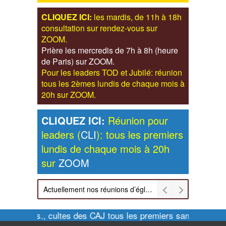
CLIQUEZ ICI:
les mardis, de 11h à 18h
consultation sur rendez-vous sur
ZOOM.
Prière les mercredis de 7h à 8h (heure
de Paris) sur ZOOM.
Pour les leaders TOD et Jubilé: réunion
tous les 2èmes lundis de chaque mois à
20h sur ZOOM.
CLIQUEZ ICI:
Réunion pour
leaders (
CLI
): tous les premiers
lundis de chaque mois à 20h
sur
ZOOM
Actuellement nos réunions d’église sont retransmises sur ZOOM les dimanches à 11h et vendredis à 20h00
Pour infos., cultes des CAJ tous les premiers samedis de c