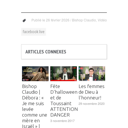
Publié le
26 février 2026
/
Bishop Claudio
,
Vidéo
facebook live
ARTICLES CONNEXES
Bishop
Fête
Les femmes
Claudio |
D’halloween
de Dieu à
Débora : «
et de
l’honneur!
Je me suis
Toussaint
29 novembre 2020
levée
ATTENTION
comme une
DANGER
mère en
3 novembre 2017
Israël » |