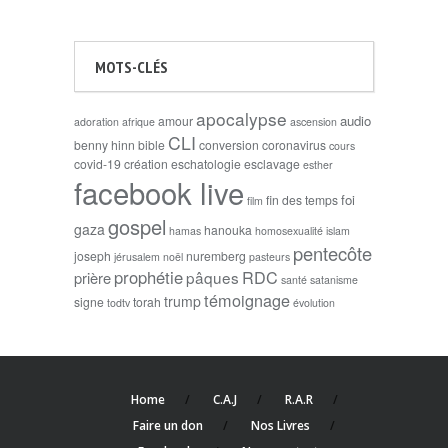
MOTS-CLÉS
apocalypse
audio
amour
adoration
afrique
ascension
CLI
benny hinn
bible
conversion
coronavirus
cours
covid-19
création
eschatologie
esclavage
esther
facebook live
foi
fin des temps
film
gospel
gaza
hanouka
hamas
homosexualité
islam
pentecôte
joseph
nuremberg
jérusalem
noël
pasteurs
prophétie
RDC
pâques
prière
santé
satanisme
témoignage
trump
signe
torah
todtv
évolution
Home
C.A.J
R.A.R
Faire un don
Nos Livres