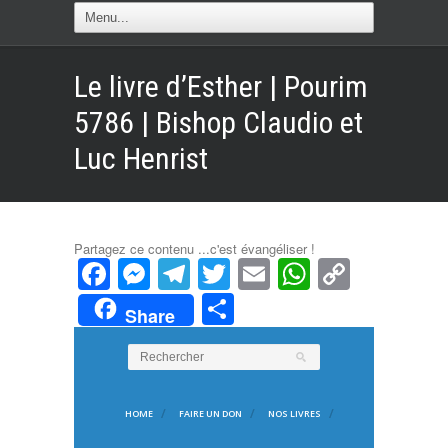
Le livre d’Esther | Pourim
5786 | Bishop Claudio et
Luc Henrist
Partagez ce contenu ...c'est évangéliser !
Facebook
Messenger
Telegram
Twitter
Email
WhatsAp
Copy
Link
Partager
Share