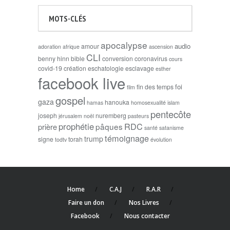
MOTS-CLÉS
apocalypse
audio
amour
adoration
afrique
ascension
CLI
benny hinn
bible
conversion
coronavirus
cours
covid-19
création
eschatologie
esclavage
esther
facebook live
foi
fin des temps
film
gospel
gaza
hanouka
hamas
homosexualité
islam
pentecôte
joseph
nuremberg
jérusalem
noël
pasteurs
prophétie
RDC
pâques
prière
santé
satanisme
témoignage
trump
signe
torah
todtv
évolution
Home
C.A.J
R.A.R
Faire un don
Nos Livres
Facebook
Nous contacter