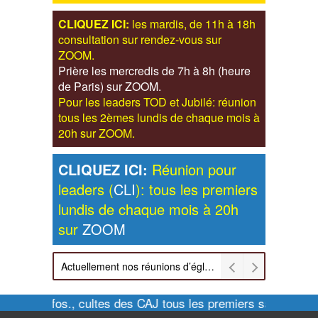
CLIQUEZ ICI:
les mardis, de 11h à 18h
consultation sur rendez-vous sur
ZOOM.
Prière les mercredis de 7h à 8h (heure
de Paris) sur ZOOM.
Pour les leaders TOD et Jubilé: réunion
tous les 2èmes lundis de chaque mois à
20h sur ZOOM.
CLIQUEZ ICI:
Réunion pour
leaders (
CLI
): tous les premiers
lundis de chaque mois à 20h
sur
ZOOM
Actuellement nos réunions d’église sont retransmises sur ZOOM les dimanches à 11h et vendredis à 20h00
Pour infos., cultes des CAJ tous les premiers samedis de