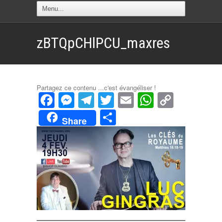
zBTQpCHlPCU_maxres
Partagez ce contenu ...c'est évangéliser !
Facebook
Messenger
Telegram
Twitter
Email
WhatsAp
Copy
Link
Partager
Share