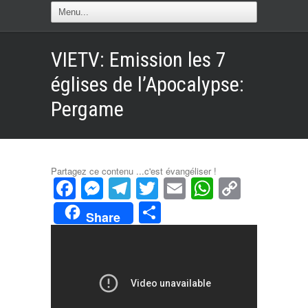
VIETV: Emission les 7
églises de l’Apocalypse:
Pergame
Partagez ce contenu ...c'est évangéliser !
Facebook
Messenger
Telegram
Twitter
Email
WhatsAp
Copy
Link
Partager
Share