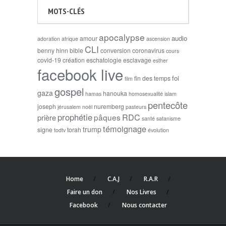
MOTS-CLÉS
apocalypse
audio
amour
adoration
afrique
ascension
CLI
benny hinn
bible
conversion
coronavirus
cours
covid-19
création
eschatologie
esclavage
esther
facebook live
foi
fin des temps
film
gospel
gaza
hanouka
hamas
homosexualité
islam
pentecôte
joseph
nuremberg
jérusalem
noël
pasteurs
prophétie
RDC
pâques
prière
santé
satanisme
témoignage
trump
signe
torah
todtv
évolution
Home
C.A.J
R.A.R
Faire un don
Nos Livres
Facebook
Nous contacter