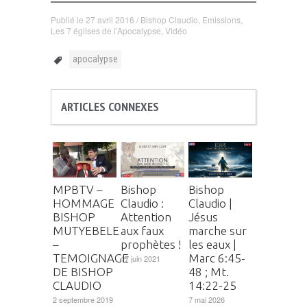
Publié le
27 avril 2016
/
Bishop Claudio
,
Emissions
,
Les 7 églises de l'Apocalypse
,
Vidéo
apocalypse
ARTICLES CONNEXES
MPBTV –
Bishop
Bishop
HOMMAGE
Claudio :
Claudio |
BISHOP
Attention
Jésus
MUTYEBELE
aux faux
marche sur
–
prophètes !
les eaux |
TEMOIGNAGE
Marc 6:45-
17 juin 2021
DE BISHOP
48 ; Mt.
CLAUDIO
14:22-25
2 septembre 2019
7 mai 2026