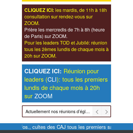
CLIQUEZ ICI:
les mardis, de 11h à 18h
consultation sur rendez-vous sur
ZOOM.
Prière les mercredis de 7h à 8h (heure
de Paris) sur ZOOM.
Pour les leaders TOD et Jubilé: réunion
tous les 2èmes lundis de chaque mois à
20h sur ZOOM.
CLIQUEZ ICI:
Réunion pour
leaders (
CLI
): tous les premiers
lundis de chaque mois à 20h
sur
ZOOM
Actuellement nos réunions d’église sont retransmises sur ZOOM les dimanches à 11h et vendredis à 20h00
Pour infos., cultes des CAJ tous les premiers samedis de