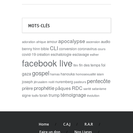
MOTS-CLÉS
apocalypse
audio
amour
adoration
afrique
ascension
CLI
benny hinn
bible
conversion
coronavirus
cours
covid-19
création
eschatologie
esclavage
esther
facebook live
foi
fin des temps
film
gospel
gaza
hanouka
hamas
homosexualité
islam
pentecôte
joseph
nuremberg
jérusalem
noël
pasteurs
prophétie
RDC
pâques
prière
santé
satanisme
témoignage
trump
signe
torah
todtv
évolution
Home
C.A.J
R.A.R
Faire un don
Nos Livres