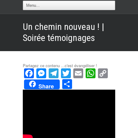
Un chemin nouveau ! |
Soirée témoignages
Partagez ce contenu ...c'est évangéliser !
Facebook
Messenger
Telegram
Twitter
Email
WhatsAp
Copy
Link
Partager
Share