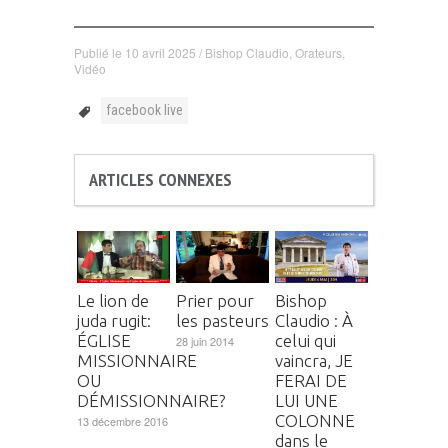
Publié le
10 avril 2025
/
Bishop Claudio
,
Orateurs
,
Vidéo
facebook live
ARTICLES CONNEXES
Le lion de
Prier pour
Bishop
juda rugit:
les pasteurs
Claudio : À
ÉGLISE
celui qui
28 juin 2014
MISSIONNAIRE
vaincra, JE
OU
FERAI DE
DÉMISSIONNAIRE?
LUI UNE
COLONNE
13 décembre 2016
dans le