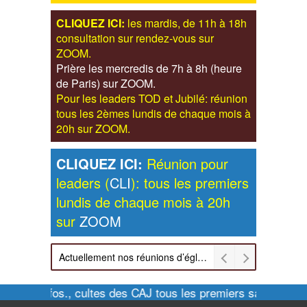
CLIQUEZ ICI:
les mardis, de 11h à 18h
consultation sur rendez-vous sur
ZOOM.
Prière les mercredis de 7h à 8h (heure
de Paris) sur ZOOM.
Pour les leaders TOD et Jubilé: réunion
tous les 2èmes lundis de chaque mois à
20h sur ZOOM.
CLIQUEZ ICI:
Réunion pour
leaders (
CLI
): tous les premiers
lundis de chaque mois à 20h
sur
ZOOM
Actuellement nos réunions d’église sont retransmises sur ZOOM les dimanches à 11h et vendredis à 20h00
Pour infos., cultes des CAJ tous les premiers samedis de