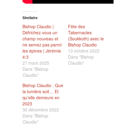
Similaire
Bishop Claudio |
Fête des
Défrichez-vous un
Tabernacles
champ nouveau et
(Soukkoth) avec le
ne semez pas parmi
Bishop Claudio
les épines | Jérémie
13 octobre 2022
4:3
Dans "Bishop
27 mars 2025
Claudio"
Dans "Bishop
Claudio"
Bishop Claudio : Que
la lumière soit… Et
qu’elle demeure en
2023
30 décembre 2022
Dans "Bishop
Claudio"