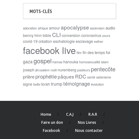
MOTS-CLÉS
apocalypse
audio
amour
adoration
afrique
ascension
CLI
benny hinn
bible
conversion
coronavirus
cours
covid-19
création
eschatologie
esclavage
esther
facebook live
foi
fin des temps
film
gospel
gaza
hanouka
hamas
homosexualité
islam
pentecôte
joseph
nuremberg
jérusalem
noël
pasteurs
prophétie
RDC
pâques
prière
santé
satanisme
témoignage
trump
signe
torah
todtv
évolution
Home
C.A.J
R.A.R
Faire un don
Nos Livres
Facebook
Nous contacter