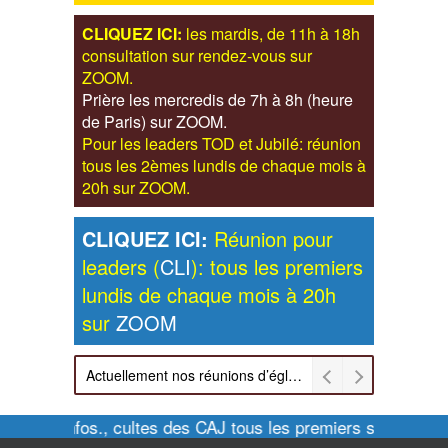
CLIQUEZ ICI:
les mardis, de 11h à 18h
consultation sur rendez-vous sur
ZOOM.
Prière les mercredis de 7h à 8h (heure
de Paris) sur ZOOM.
Pour les leaders TOD et Jubilé: réunion
tous les 2èmes lundis de chaque mois à
20h sur ZOOM.
CLIQUEZ ICI:
Réunion pour
leaders (
CLI
): tous les premiers
lundis de chaque mois à 20h
sur
ZOOM
Actuellement nos réunions d’église sont retransmises sur ZOOM les dimanches à 11h et vendredis à 20h00
Pour infos., cultes des CAJ tous les premiers samedis d