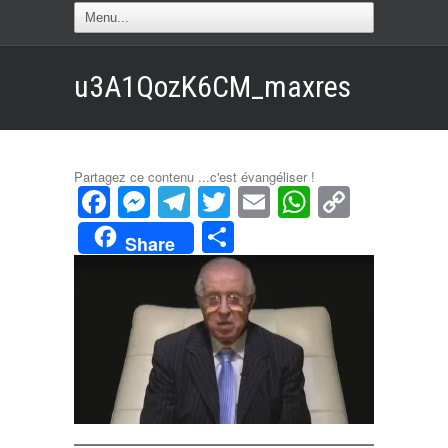
u3A1QozK6CM_maxres
Partagez ce contenu ...c'est évangéliser !
Facebook
Messenger
Telegram
Twitter
Email
WhatsAp
Copy
Link
Partager
Share