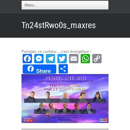
Tn24stRwo0s_maxres
Partagez ce contenu ...c'est évangéliser !
Facebook
Messenger
Telegram
Twitter
Email
WhatsAp
Copy
Link
Partager
Share