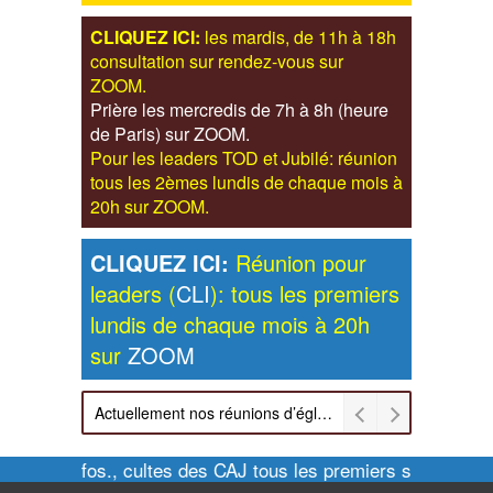
CLIQUEZ ICI:
les mardis, de 11h à 18h
consultation sur rendez-vous sur
ZOOM.
Prière les mercredis de 7h à 8h (heure
de Paris) sur ZOOM.
Pour les leaders TOD et Jubilé: réunion
tous les 2èmes lundis de chaque mois à
20h sur ZOOM.
CLIQUEZ ICI:
Réunion pour
leaders (
CLI
): tous les premiers
lundis de chaque mois à 20h
sur
ZOOM
Actuellement nos réunions d’église sont retransmises sur ZOOM les dimanches à 11h et vendredis à 20h00
Pour infos., cultes des CAJ tous les premiers samedis d