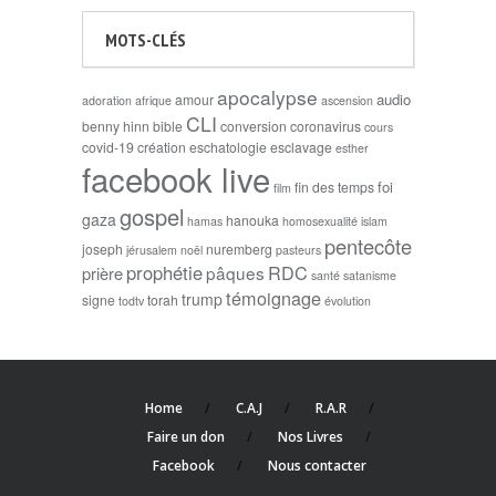
MOTS-CLÉS
apocalypse
audio
amour
adoration
afrique
ascension
CLI
benny hinn
bible
conversion
coronavirus
cours
covid-19
création
eschatologie
esclavage
esther
facebook live
foi
fin des temps
film
gospel
gaza
hanouka
hamas
homosexualité
islam
pentecôte
joseph
nuremberg
jérusalem
noël
pasteurs
prophétie
RDC
pâques
prière
santé
satanisme
témoignage
trump
signe
torah
todtv
évolution
Home
C.A.J
R.A.R
Faire un don
Nos Livres
Facebook
Nous contacter