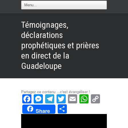
Témoignages,
déclarations
prophétiques et prières
en direct de la
Guadeloupe
Partagez ce contenu ...c'est évangéliser !
Facebook
Messenger
Telegram
Twitter
Email
WhatsAp
Copy
Link
Partager
Share