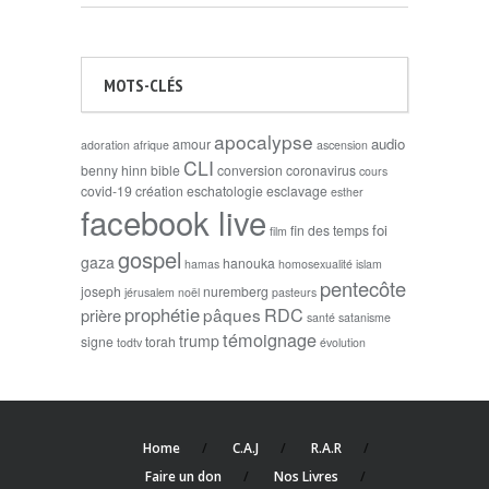
MOTS-CLÉS
apocalypse
audio
amour
adoration
afrique
ascension
CLI
benny hinn
bible
conversion
coronavirus
cours
covid-19
création
eschatologie
esclavage
esther
facebook live
foi
fin des temps
film
gospel
gaza
hanouka
hamas
homosexualité
islam
pentecôte
joseph
nuremberg
jérusalem
noël
pasteurs
prophétie
RDC
pâques
prière
santé
satanisme
témoignage
trump
signe
torah
todtv
évolution
Home
C.A.J
R.A.R
Faire un don
Nos Livres