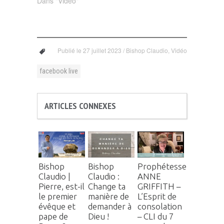
Dans "Vidéo"
Publié le
27 juillet 2023
/
Bishop Claudio
,
Vidéo
facebook live
ARTICLES CONNEXES
Bishop
Bishop
Prophétesse
Claudio |
Claudio :
ANNE
Pierre, est-il
Change ta
GRIFFITH –
le premier
manière de
L’Esprit de
évêque et
demander à
consolation
pape de
Dieu !
– CLI du 7