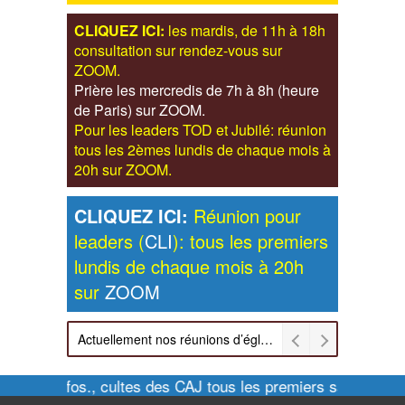
CLIQUEZ ICI:
les mardis, de 11h à 18h
consultation sur rendez-vous sur
ZOOM.
Prière les mercredis de 7h à 8h (heure
de Paris) sur ZOOM.
Pour les leaders TOD et Jubilé: réunion
tous les 2èmes lundis de chaque mois à
20h sur ZOOM.
CLIQUEZ ICI:
Réunion pour
leaders (
CLI
): tous les premiers
lundis de chaque mois à 20h
sur
ZOOM
Actuellement nos réunions d’église sont retransmises sur ZOOM les dimanches à 11h et vendredis à 20h00
Pour infos., cultes des CAJ tous les premiers samedis de