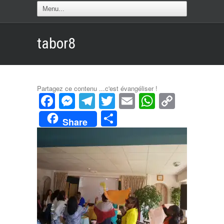
tabor8
Partagez ce contenu ...c'est évangéliser !
Facebook
Messenger
Telegram
Twitter
Email
WhatsAp
Copy
Link
Partager
Share