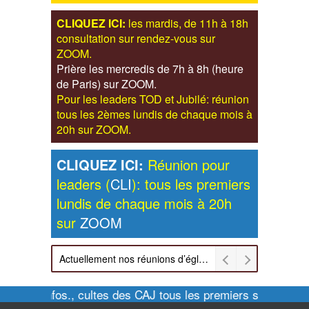
CLIQUEZ ICI:
les mardis, de 11h à 18h
consultation sur rendez-vous sur
ZOOM.
Prière les mercredis de 7h à 8h (heure
de Paris) sur ZOOM.
Pour les leaders TOD et Jubilé: réunion
tous les 2èmes lundis de chaque mois à
20h sur ZOOM.
CLIQUEZ ICI:
Réunion pour
leaders (
CLI
): tous les premiers
lundis de chaque mois à 20h
sur
ZOOM
Actuellement nos réunions d’église sont retransmises sur ZOOM les dimanches à 11h et vendredis à 20h00
Pour infos., cultes des CAJ tous les premiers samedis d