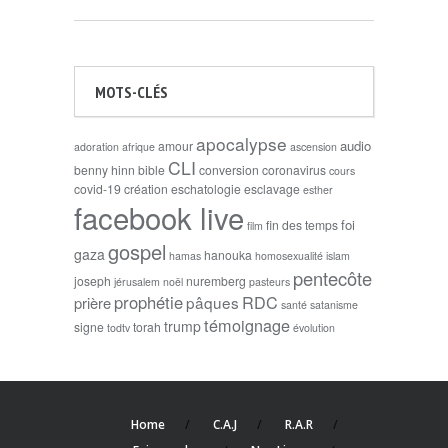
MOTS-CLÉS
apocalypse
audio
amour
adoration
afrique
ascension
CLI
benny hinn
bible
conversion
coronavirus
cours
covid-19
création
eschatologie
esclavage
esther
facebook live
foi
fin des temps
film
gospel
gaza
hanouka
hamas
homosexualité
islam
pentecôte
joseph
nuremberg
jérusalem
noël
pasteurs
prophétie
RDC
pâques
prière
santé
satanisme
témoignage
trump
signe
torah
todtv
évolution
Home
C.A.J
R.A.R