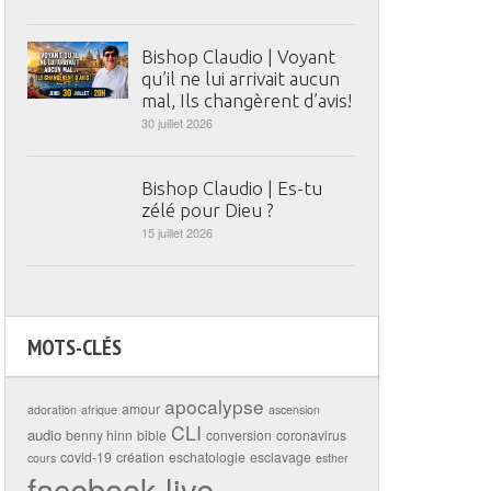
Bishop Claudio | Voyant
qu’il ne lui arrivait aucun
mal, Ils changèrent d’avis!
30 juillet 2026
Bishop Claudio | Es-tu
zélé pour Dieu ?
15 juillet 2026
MOTS-CLÉS
apocalypse
amour
adoration
afrique
ascension
CLI
audio
benny hinn
bible
conversion
coronavirus
covid-19
création
eschatologie
esclavage
cours
esther
facebook live