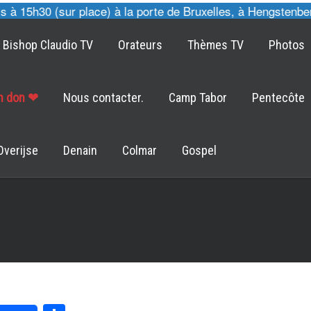
 15h30 (sur place) à la porte de Bruxelles, à Hengstenberg
Bishop Claudio TV
Orateurs
Thèmes TV
Photos
un don ❤
Nous contacter.
Camp Tabor
Pentecôte
Overijse
Denain
Colmar
Gospel