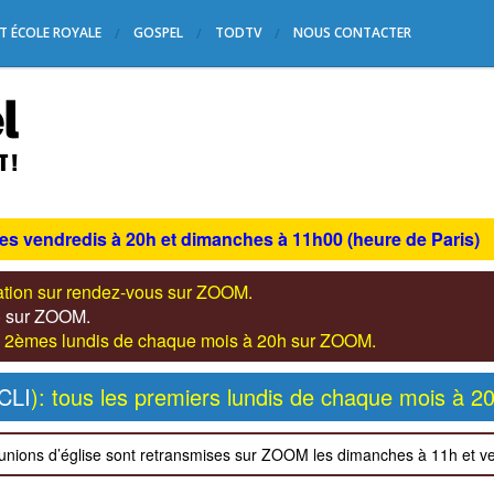
T ÉCOLE ROYALE
GOSPEL
TODTV
NOUS CONTACTER
les vendredis à 20h et dimanches à 11h00 (heure de Paris)
tation sur rendez-vous sur ZOOM.
s) sur ZOOM.
les 2èmes lundis de chaque mois à 20h sur ZOOM.
CLI
): tous les premiers lundis de chaque mois à 2
unions d’église sont retransmises sur ZOOM les dimanches à 11h et v