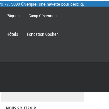
 77, 3090 Overijse; une navette pour ceux qui le désirent 
Pâques
Camp Cèvennes
Hôtels
Fondation Goshen
NOUS SOUTENIR