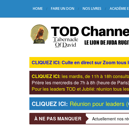
HOME
FAIRE UN DON
NOS LIVRES
ACADÉMIE E
CLIQUEZ ICI: Culte en direct sur Zoom tous 
CLIQUEZ ICI:
les mardis, de 11h à 18h consul
Prière les mercredis de 7h à 8h (heure de Pari
Pour les leaders TOD et Jubilé: réunion tous 
CLIQUEZ ICI:
Réunion pour leaders (
À NE PAS MANQUER
Actuellement nos ré