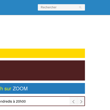
0h sur
ZOOM
endredis à 20h00