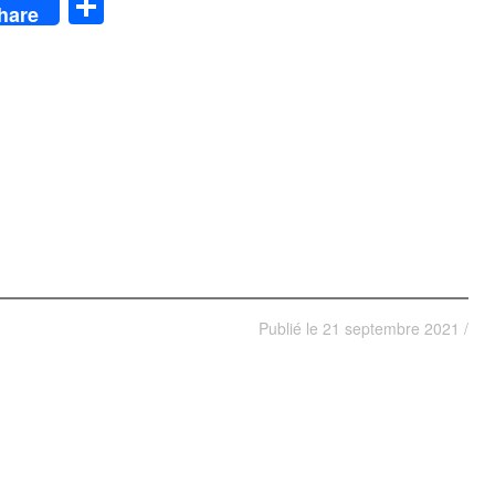
App
y
Partager
hare
Publié le
21 septembre 2021
/