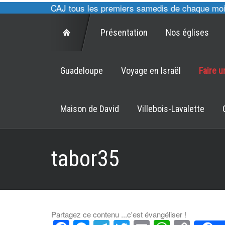
, cultes des CAJ tous les premiers samedis de chaque mois à
Présentation
Nos églises
Guadeloupe
Voyage en Israël
Faire 
Maison de David
Villebois-Lavalette
tabor35
Partagez ce contenu ...c'est évangéliser !