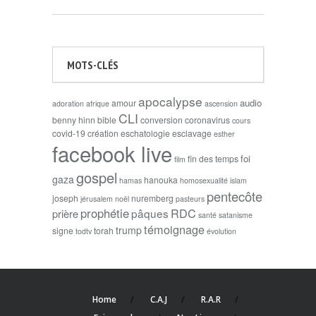
MOTS-CLÉS
apocalypse
audio
amour
adoration
afrique
ascension
CLI
benny hinn
bible
conversion
coronavirus
cours
covid-19
création
eschatologie
esclavage
esther
facebook live
foi
fin des temps
film
gospel
gaza
hanouka
hamas
homosexualité
islam
pentecôte
joseph
nuremberg
jérusalem
noël
pasteurs
prophétie
RDC
pâques
prière
santé
satanisme
témoignage
trump
signe
torah
todtv
évolution
Home
C.A.J
R.A.R