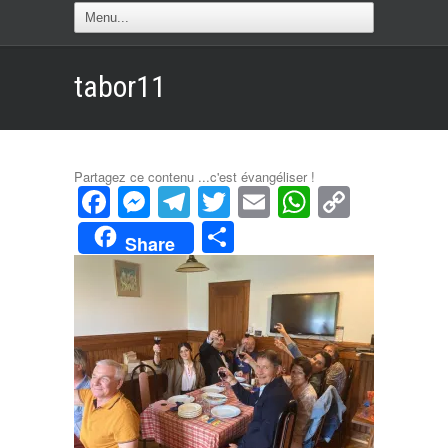
tabor11
Partagez ce contenu ...c'est évangéliser !
Facebook
Messenger
Telegram
Twitter
Email
WhatsAp
Copy
Link
Partager
Share