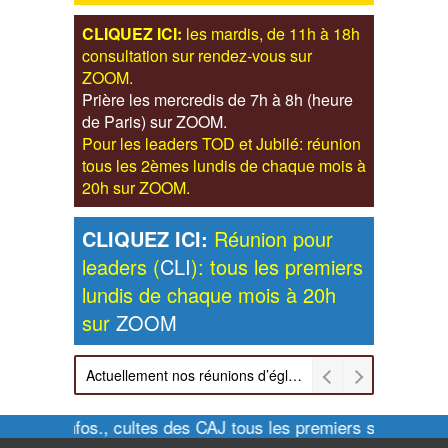
CLIQUEZ ICI:
les mardis, de 11h à 18h
consultation sur rendez-vous sur
ZOOM.
Prière les mercredis de 7h à 8h (heure
de Paris) sur ZOOM.
Pour les leaders TOD et Jubilé: réunion
tous les 2èmes lundis de chaque mois à
20h sur ZOOM.
CLIQUEZ ICI:
Réunion pour
leaders (
CLI
): tous les premiers
lundis de chaque mois à 20h
sur
ZOOM
Actuellement nos réunions d’église sont retransmises sur ZOOM les dimanches à 11h et vendredis à 20h00
Pour infos., cultes des CAJ tous les premiers samedis d