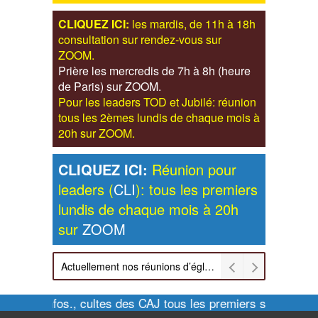
CLIQUEZ ICI:
les mardis, de 11h à 18h
consultation sur rendez-vous sur
ZOOM.
Prière les mercredis de 7h à 8h (heure
de Paris) sur ZOOM.
Pour les leaders TOD et Jubilé: réunion
tous les 2èmes lundis de chaque mois à
20h sur ZOOM.
CLIQUEZ ICI:
Réunion pour
leaders (
CLI
): tous les premiers
lundis de chaque mois à 20h
sur
ZOOM
Actuellement nos réunions d’église sont retransmises sur ZOOM les dimanches à 11h et vendredis à 20h00
Pour infos., cultes des CAJ tous les premiers samedis d