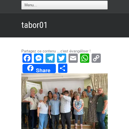
tabor01
Partagez ce contenu ...c'est évangéliser !
Facebook
Messenger
Telegram
Twitter
Email
WhatsAp
Copy
Link
Partager
Share