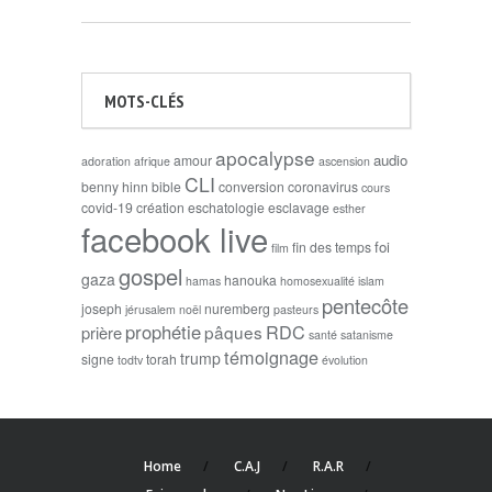
MOTS-CLÉS
apocalypse
audio
amour
adoration
afrique
ascension
CLI
benny hinn
bible
conversion
coronavirus
cours
covid-19
création
eschatologie
esclavage
esther
facebook live
foi
fin des temps
film
gospel
gaza
hanouka
hamas
homosexualité
islam
pentecôte
joseph
nuremberg
jérusalem
noël
pasteurs
prophétie
RDC
pâques
prière
santé
satanisme
témoignage
trump
signe
torah
todtv
évolution
Home
C.A.J
R.A.R