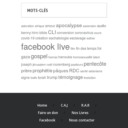
MOTS-CLÉS
apocalypse
audio
amour
adoration
afrique
ascension
CLI
benny hinn
bible
conversion
coronavirus
cours
covid-19
création
eschatologie
esclavage
esther
facebook live
foi
fin des temps
film
gospel
gaza
hanouka
hamas
homosexualité
islam
pentecôte
joseph
nuremberg
jérusalem
noël
pasteurs
prophétie
RDC
pâques
prière
santé
satanisme
témoignage
trump
signe
torah
todtv
évolution
Home
C.A.J
R.A.R
Faire un don
Nos Livres
Facebook
Nous contacter