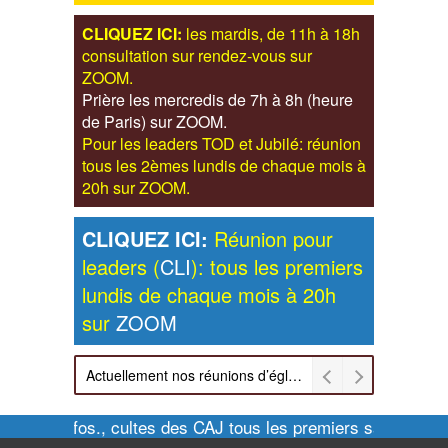
CLIQUEZ ICI:
les mardis, de 11h à 18h
consultation sur rendez-vous sur
ZOOM.
Prière les mercredis de 7h à 8h (heure
de Paris) sur ZOOM.
Pour les leaders TOD et Jubilé: réunion
tous les 2èmes lundis de chaque mois à
20h sur ZOOM.
CLIQUEZ ICI:
Réunion pour
leaders (
CLI
): tous les premiers
lundis de chaque mois à 20h
sur
ZOOM
Actuellement nos réunions d’église sont retransmises sur ZOOM les dimanches à 11h et vendredis à 20h00
Pour infos., cultes des CAJ tous les premiers samedis de