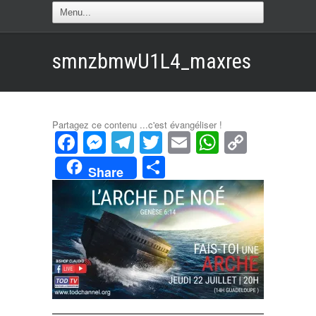
smnzbmwU1L4_maxres
Partagez ce contenu ...c'est évangéliser !
Facebook
Messenger
Telegram
Twitter
Email
WhatsAp
Copy
Link
Partager
Share