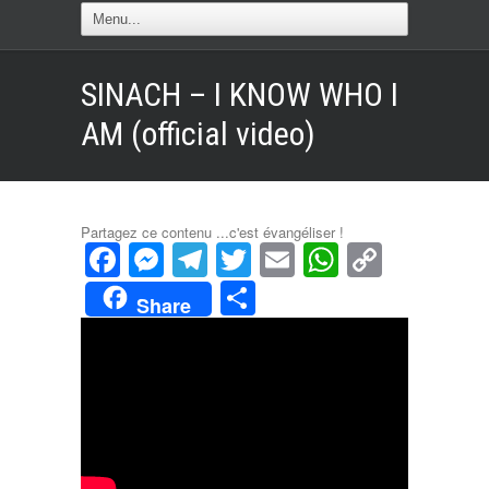
SINACH – I KNOW WHO I
AM (official video)
Partagez ce contenu ...c'est évangéliser !
Facebook
Messenger
Telegram
Twitter
Email
WhatsAp
Copy
Link
Partager
Share