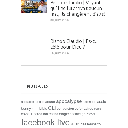
Bishop Claudio | Voyant
qu’il ne lui arrivait aucun
mal, Ils changèrent d’avis!
30 juillet 2026
Bishop Claudio | Es-tu
zélé pour Dieu ?
15 juillet 2026
MOTS-CLÉS
apocalypse
audio
amour
adoration
afrique
ascension
CLI
benny hinn
bible
conversion
coronavirus
cours
covid-19
création
eschatologie
esclavage
esther
facebook live
foi
fin des temps
film