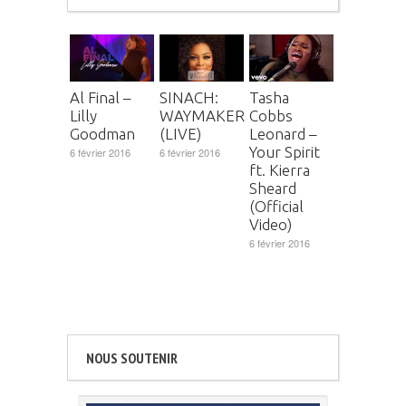
Al Final –
SINACH:
Tasha
Lilly
WAYMAKER
Cobbs
Goodman
(LIVE)
Leonard –
Your Spirit
6 février 2016
6 février 2016
ft. Kierra
Sheard
(Official
Video)
6 février 2016
NOUS SOUTENIR