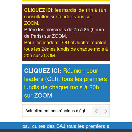
CLIQUEZ ICI:
les mardis, de 11h à 18h
consultation sur rendez-vous sur
ZOOM.
Prière les mercredis de 7h à 8h (heure
de Paris) sur ZOOM.
Pour les leaders TOD et Jubilé: réunion
tous les 2èmes lundis de chaque mois à
20h sur ZOOM.
CLIQUEZ ICI:
Réunion pour
leaders (
CLI
): tous les premiers
lundis de chaque mois à 20h
sur
ZOOM
Actuellement nos réunions d’église sont retransmises sur ZOOM les dimanches à 11h et vendredis à 20h00
Pour infos., cultes des CAJ tous les premiers samedis de