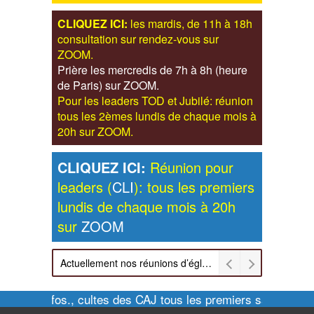
CLIQUEZ ICI:
les mardis, de 11h à 18h
consultation sur rendez-vous sur
ZOOM.
Prière les mercredis de 7h à 8h (heure
de Paris) sur ZOOM.
Pour les leaders TOD et Jubilé: réunion
tous les 2èmes lundis de chaque mois à
20h sur ZOOM.
CLIQUEZ ICI:
Réunion pour
leaders (
CLI
): tous les premiers
lundis de chaque mois à 20h
sur
ZOOM
Actuellement nos réunions d’église sont retransmises sur ZOOM les dimanches à 11h et vendredis à 20h00
Pour infos., cultes des CAJ tous les premiers samedis de