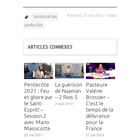
Publié le
27 mai 2021
/
Vidéo
facebook live
pentecôte
ARTICLES CONNEXES
Pentecôte
La guérison
Pasteure
2021 : Feu
de Naaman
Valérie
et gloire par
– 2 Rois 5
Brossier –
le Saint-
C’est le
2 août 2019
Esprit! –
temps de la
Session 2
délivrance
avec Mario
pour la
Massicotte
France
22 mai 2021
27 juin 2024