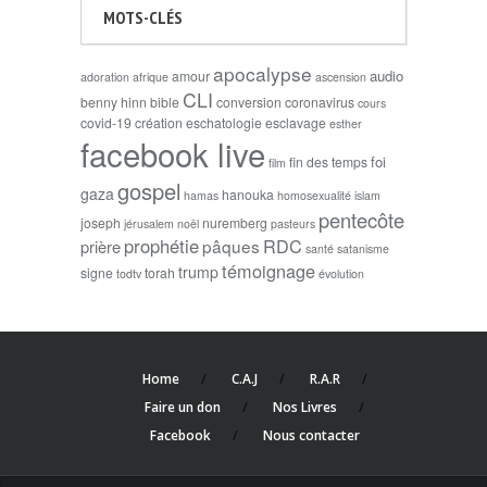
MOTS-CLÉS
apocalypse
audio
amour
adoration
afrique
ascension
CLI
benny hinn
bible
conversion
coronavirus
cours
covid-19
création
eschatologie
esclavage
esther
facebook live
foi
fin des temps
film
gospel
gaza
hanouka
hamas
homosexualité
islam
pentecôte
joseph
nuremberg
jérusalem
noël
pasteurs
prophétie
RDC
pâques
prière
santé
satanisme
témoignage
trump
signe
torah
todtv
évolution
Home
C.A.J
R.A.R
Faire un don
Nos Livres
Facebook
Nous contacter