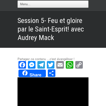
Session 5- Feu et gloire
par le Saint-Esprit! avec
Audrey Mack
Partagez ce contenu ...c'est évangéliser !
Facebook
Messenger
Telegram
Twitter
Email
WhatsAp
Copy
Link
Partager
Share