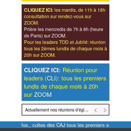
CLIQUEZ ICI:
les mardis, de 11h à 18h
consultation sur rendez-vous sur
ZOOM.
Prière les mercredis de 7h à 8h (heure
de Paris) sur ZOOM.
Pour les leaders TOD et Jubilé: réunion
tous les 2èmes lundis de chaque mois à
20h sur ZOOM.
CLIQUEZ ICI:
Réunion pour
leaders (
CLI
): tous les premiers
lundis de chaque mois à 20h
sur
ZOOM
Actuellement nos réunions d’église sont retransmises sur ZOOM les dimanches à 11h et vendredis à 20h00
Pour infos., cultes des CAJ tous les premiers samedis de