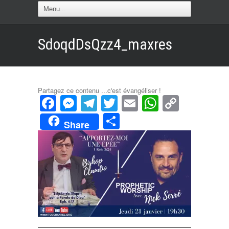
SdoqdDsQzz4_maxres
Partagez ce contenu ...c'est évangéliser !
Facebook
Messenger
Telegram
Twitter
Email
WhatsAp
Copy
Link
Partager
Share