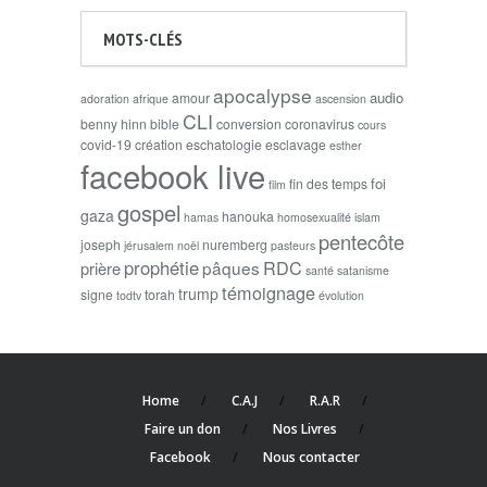
MOTS-CLÉS
apocalypse
audio
amour
adoration
afrique
ascension
CLI
benny hinn
bible
conversion
coronavirus
cours
covid-19
création
eschatologie
esclavage
esther
facebook live
foi
fin des temps
film
gospel
gaza
hanouka
hamas
homosexualité
islam
pentecôte
joseph
nuremberg
jérusalem
noël
pasteurs
prophétie
RDC
pâques
prière
santé
satanisme
témoignage
trump
signe
torah
todtv
évolution
Home
C.A.J
R.A.R
Faire un don
Nos Livres
Facebook
Nous contacter