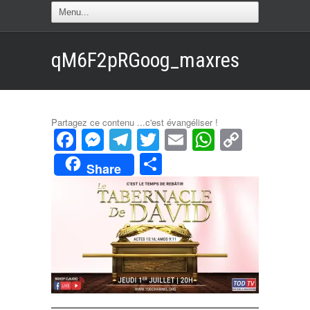
qM6F2pRGoog_maxres
Partagez ce contenu ...c'est évangéliser !
Facebook
Messenger
Telegram
Twitter
Email
WhatsAp
Copy
Link
Partager
Share