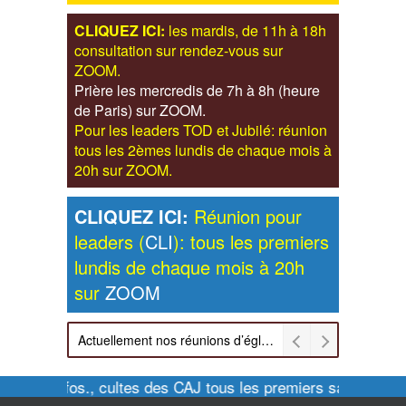
CLIQUEZ ICI:
les mardis, de 11h à 18h
consultation sur rendez-vous sur
ZOOM.
Prière les mercredis de 7h à 8h (heure
de Paris) sur ZOOM.
Pour les leaders TOD et Jubilé: réunion
tous les 2èmes lundis de chaque mois à
20h sur ZOOM.
CLIQUEZ ICI:
Réunion pour
leaders (
CLI
): tous les premiers
lundis de chaque mois à 20h
sur
ZOOM
Actuellement nos réunions d’église sont retransmises sur ZOOM les dimanches à 11h et vendredis à 20h00
Pour infos., cultes des CAJ tous les premiers samedis de