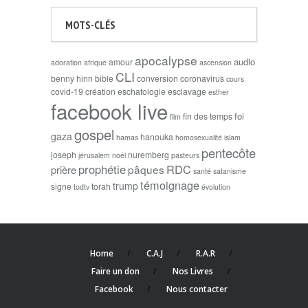
MOTS-CLÉS
apocalypse
audio
amour
adoration
afrique
ascension
CLI
benny hinn
bible
conversion
coronavirus
cours
covid-19
création
eschatologie
esclavage
esther
facebook live
foi
fin des temps
film
gospel
gaza
hanouka
hamas
homosexualité
islam
pentecôte
joseph
nuremberg
jérusalem
noël
pasteurs
prophétie
RDC
pâques
prière
santé
satanisme
témoignage
trump
signe
torah
todtv
évolution
Home
C.A.J
R.A.R
Faire un don
Nos Livres
Facebook
Nous contacter