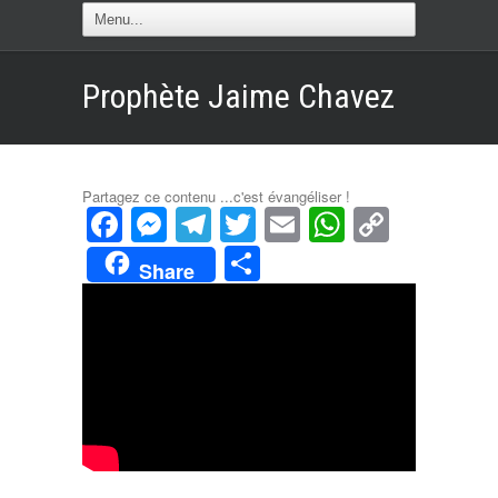
Prophète Jaime Chavez
Partagez ce contenu ...c'est évangéliser !
Facebook
Messenger
Telegram
Twitter
Email
WhatsAp
Copy
Link
Partager
Share