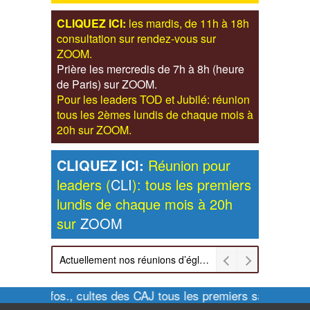
CLIQUEZ ICI:
les mardis, de 11h à 18h
consultation sur rendez-vous sur
ZOOM.
Prière les mercredis de 7h à 8h (heure
de Paris) sur ZOOM.
Pour les leaders TOD et Jubilé: réunion
tous les 2èmes lundis de chaque mois à
20h sur ZOOM.
CLIQUEZ ICI:
Réunion pour
leaders (
CLI
): tous les premiers
lundis de chaque mois à 20h
sur
ZOOM
Actuellement nos réunions d’église sont retransmises sur ZOOM les dimanches à 11h et vendredis à 20h00
Pour infos., cultes des CAJ tous les premiers samedis de