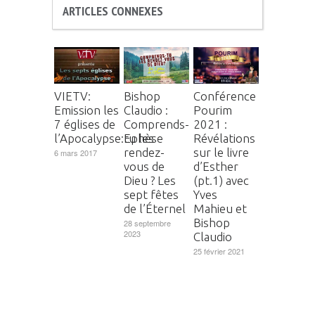
ARTICLES CONNEXES
VIETV:
Bishop
Conférence
Emission les
Claudio :
Pourim
7 églises de
Comprends-
2021 :
l’Apocalypse:Ephèse
tu les
Révélations
rendez-
sur le livre
6 mars 2017
vous de
d’Esther
Dieu ? Les
(pt.1) avec
sept fêtes
Yves
de l’Éternel
Mahieu et
Bishop
28 septembre
2023
Claudio
25 février 2021