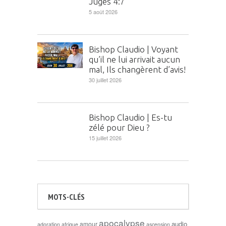
Juges 4:7
5 août 2026
Bishop Claudio | Voyant
qu’il ne lui arrivait aucun
mal, Ils changèrent d’avis!
30 juillet 2026
Bishop Claudio | Es-tu
zélé pour Dieu ?
15 juillet 2026
MOTS-CLÉS
apocalypse
audio
amour
adoration
afrique
ascension