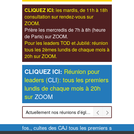
CLIQUEZ ICI:
les mardis, de 11h à 18h
consultation sur rendez-vous sur
ZOOM.
Prière les mercredis de 7h à 8h (heure
de Paris) sur ZOOM.
Pour les leaders TOD et Jubilé: réunion
tous les 2èmes lundis de chaque mois à
20h sur ZOOM.
CLIQUEZ ICI:
Réunion pour
leaders (
CLI
): tous les premiers
lundis de chaque mois à 20h
sur
ZOOM
Actuellement nos réunions d’église sont retransmises sur ZOOM les dimanches à 11h et vendredis à 20h00
Pour infos., cultes des CAJ tous les premiers samedis de