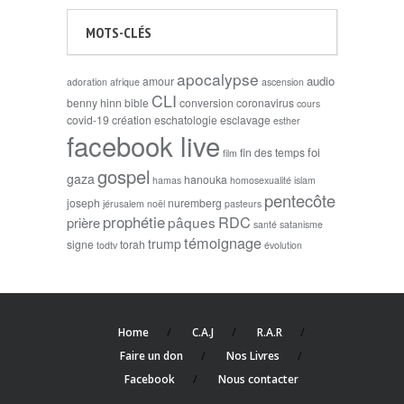
MOTS-CLÉS
apocalypse
audio
amour
adoration
afrique
ascension
CLI
benny hinn
bible
conversion
coronavirus
cours
covid-19
création
eschatologie
esclavage
esther
facebook live
foi
fin des temps
film
gospel
gaza
hanouka
hamas
homosexualité
islam
pentecôte
joseph
nuremberg
jérusalem
noël
pasteurs
prophétie
RDC
pâques
prière
santé
satanisme
témoignage
trump
signe
torah
todtv
évolution
Home
C.A.J
R.A.R
Faire un don
Nos Livres
Facebook
Nous contacter