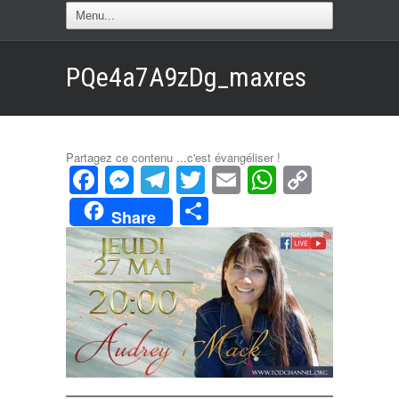
PQe4a7A9zDg_maxres
Partagez ce contenu ...c'est évangéliser !
Facebook
Messenger
Telegram
Twitter
Email
WhatsAp
Copy
Link
Partager
Share