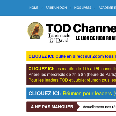
HOME
FAIRE UN DON
NOS LIVRES
ACADÉMIE E
CLIQUEZ ICI: Culte en direct sur Zoom tous 
CLIQUEZ ICI:
les mardis, de 11h à 18h consul
Prière les mercredis de 7h à 8h (heure de Pari
Pour les leaders TOD et Jubilé: réunion tous 
CLIQUEZ ICI:
Réunion pour leaders (
À NE PAS MANQUER
Actuellement nos ré