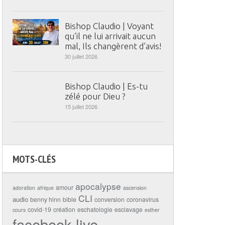
Bishop Claudio | Voyant
qu’il ne lui arrivait aucun
mal, Ils changèrent d’avis!
30 juillet 2026
Bishop Claudio | Es-tu
zélé pour Dieu ?
15 juillet 2026
MOTS-CLÉS
apocalypse
amour
adoration
afrique
ascension
CLI
audio
benny hinn
bible
conversion
coronavirus
covid-19
création
eschatologie
esclavage
cours
esther
facebook live