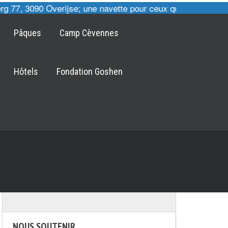
 77, 3090 Overijse; une navette pour ceux qui le désirent 
Pâques
Camp Cèvennes
Hôtels
Fondation Goshen
NOUS SOUTENIR