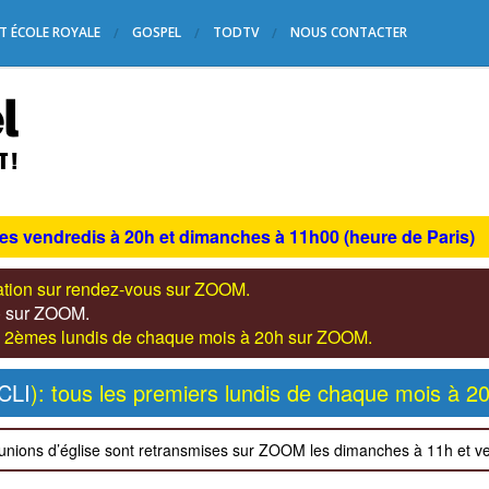
T ÉCOLE ROYALE
GOSPEL
TODTV
NOUS CONTACTER
les vendredis à 20h et dimanches à 11h00 (heure de Paris)
tation sur rendez-vous sur ZOOM.
s) sur ZOOM.
les 2èmes lundis de chaque mois à 20h sur ZOOM.
CLI
): tous les premiers lundis de chaque mois à 2
unions d’église sont retransmises sur ZOOM les dimanches à 11h et v