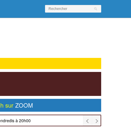
0h sur
ZOOM
endredis à 20h00