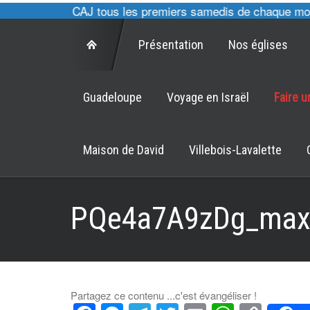
, cultes des CAJ tous les premiers samedis de chaque mois à
Présentation
Nos églises
Guadeloupe
Voyage en Israël
Faire 
Maison de David
Villebois-Lavalette
PQe4a7A9zDg_max
Partagez ce contenu ...c'est évangéliser !