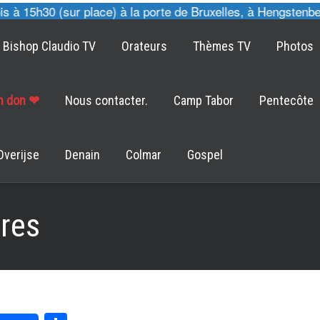
 15h30 (sur place) à la porte de Bruxelles, à Hengstenberg
Bishop Claudio TV
Orateurs
Thèmes TV
Photos
un don ❤
Nous contacter.
Camp Tabor
Pentecôte
Overijse
Denain
Colmar
Gospel
res