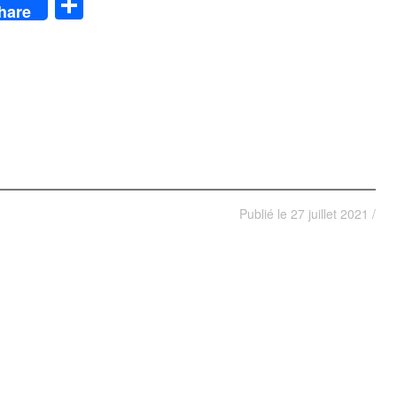
App
y
Partager
hare
Publié le
27 juillet 2021
/