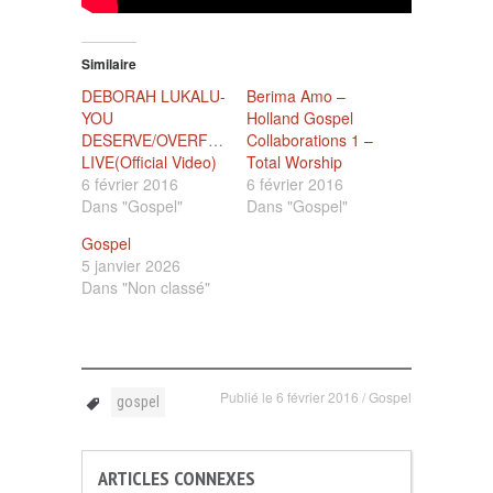
Similaire
DEBORAH LUKALU-
Berima Amo –
YOU
Holland Gospel
DESERVE/OVERFLOW
Collaborations 1 –
LIVE(Official Video)
Total Worship
6 février 2016
6 février 2016
Dans "Gospel"
Dans "Gospel"
Gospel
5 janvier 2026
Dans "Non classé"
Publié le
6 février 2016
/
Gospel
gospel
ARTICLES CONNEXES