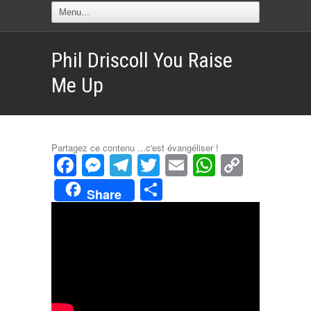
Phil Driscoll You Raise
Me Up
Partagez ce contenu ...c'est évangéliser !
Facebook
Messenger
Telegram
Twitter
Email
WhatsAp
Copy
Link
Partager
Share