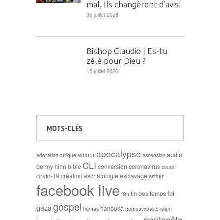
mal, Ils changèrent d’avis!
30 juillet 2026
Bishop Claudio | Es-tu
zélé pour Dieu ?
15 juillet 2026
MOTS-CLÉS
apocalypse
audio
amour
adoration
afrique
ascension
CLI
benny hinn
bible
conversion
coronavirus
cours
covid-19
création
eschatologie
esclavage
esther
facebook live
foi
fin des temps
film
gospel
gaza
hanouka
hamas
homosexualité
islam
pentecôte