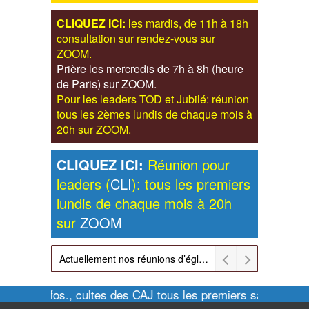
CLIQUEZ ICI:
les mardis, de 11h à 18h
consultation sur rendez-vous sur
ZOOM.
Prière les mercredis de 7h à 8h (heure
de Paris) sur ZOOM.
Pour les leaders TOD et Jubilé: réunion
tous les 2èmes lundis de chaque mois à
20h sur ZOOM.
CLIQUEZ ICI:
Réunion pour
leaders (
CLI
): tous les premiers
lundis de chaque mois à 20h
sur
ZOOM
Actuellement nos réunions d’église sont retransmises sur ZOOM les dimanches à 11h et vendredis à 20h00
Pour infos., cultes des CAJ tous les premiers samedis de