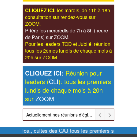
CLIQUEZ ICI:
les mardis, de 11h à 18h
consultation sur rendez-vous sur
ZOOM.
Prière les mercredis de 7h à 8h (heure
de Paris) sur ZOOM.
Pour les leaders TOD et Jubilé: réunion
tous les 2èmes lundis de chaque mois à
20h sur ZOOM.
CLIQUEZ ICI:
Réunion pour
leaders (
CLI
): tous les premiers
lundis de chaque mois à 20h
sur
ZOOM
Actuellement nos réunions d’église sont retransmises sur ZOOM les dimanches à 11h et vendredis à 20h00
Pour infos., cultes des CAJ tous les premiers samedis de