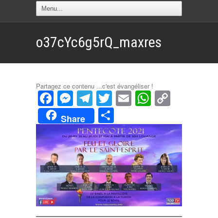
o37cYc6g5rQ_maxres
Partagez ce contenu ...c'est évangéliser !
Facebook
Messenger
Telegram
Twitter
Email
WhatsAp
Copy
Link
Partager
Share