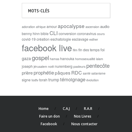
MOTS-CLÉS
apocalypse
audio
amour
adoration
afrique
ascension
CLI
benny hinn
bible
conversion
coronavirus
cours
covid-19
création
eschatologie
esclavage
esther
facebook live
foi
fin des temps
film
gospel
gaza
hanouka
hamas
homosexualité
islam
pentecôte
joseph
nuremberg
jérusalem
noël
pasteurs
prophétie
RDC
pâques
prière
santé
satanisme
témoignage
trump
signe
torah
todtv
évolution
Home
C.A.J
R.A.R
Faire un don
Nos Livres
Facebook
Nous contacter