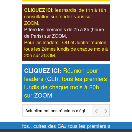
CLIQUEZ ICI:
les mardis, de 11h à 18h
consultation sur rendez-vous sur
ZOOM.
Prière les mercredis de 7h à 8h (heure
de Paris) sur ZOOM.
Pour les leaders TOD et Jubilé: réunion
tous les 2èmes lundis de chaque mois à
20h sur ZOOM.
CLIQUEZ ICI:
Réunion pour
leaders (
CLI
): tous les premiers
lundis de chaque mois à 20h
sur
ZOOM
Actuellement nos réunions d’église sont retransmises sur ZOOM les dimanches à 11h et vendredis à 20h00
Pour infos., cultes des CAJ tous les premiers samedis d