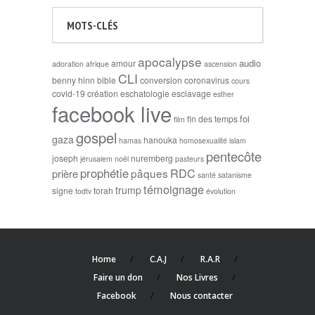
MOTS-CLÉS
apocalypse
audio
amour
adoration
afrique
ascension
CLI
benny hinn
bible
conversion
coronavirus
cours
covid-19
création
eschatologie
esclavage
esther
facebook live
foi
fin des temps
film
gospel
gaza
hanouka
hamas
homosexualité
islam
pentecôte
joseph
nuremberg
jérusalem
noël
pasteurs
prophétie
RDC
pâques
prière
santé
satanisme
témoignage
trump
signe
torah
todtv
évolution
Home
C.A.J
R.A.R
Faire un don
Nos Livres
Facebook
Nous contacter