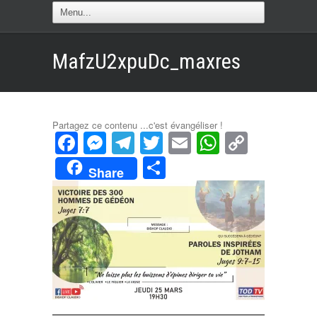
MafzU2xpuDc_maxres
Partagez ce contenu ...c'est évangéliser !
Facebook
Messenger
Telegram
Twitter
Email
WhatsAp
Copy
Link
Partager
Share