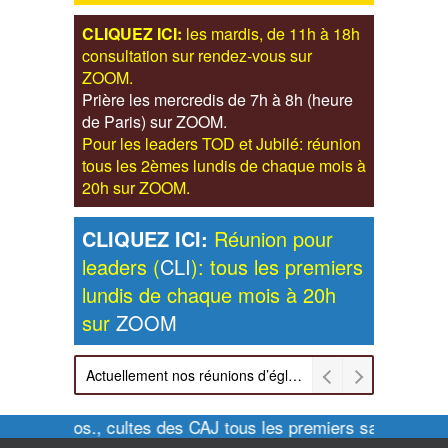
CLIQUEZ ICI:
les mardis, de 11h à 18h
consultation sur rendez-vous sur
ZOOM.
Prière les mercredis de 7h à 8h (heure
de Paris) sur ZOOM.
Pour les leaders TOD et Jubilé: réunion
tous les 2èmes lundis de chaque mois à
20h sur ZOOM.
CLIQUEZ ICI:
Réunion pour
leaders (
CLI
): tous les premiers
lundis de chaque mois à 20h
sur
ZOOM
Actuellement nos réunions d’église sont retransmises sur ZOOM les dimanches à 11h et vendredis à 20h00
Pour infos., cultes des CAJ tous les premiers samedis de