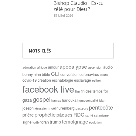
Bishop Claudio | Es-tu
zélé pour Dieu ?
15 juillet 2026
MOTS-CLÉS
apocalypse
audio
amour
adoration
afrique
ascension
CLI
benny hinn
bible
conversion
coronavirus
cours
covid-19
création
eschatologie
esclavage
esther
facebook live
foi
fin des temps
film
gospel
gaza
hanouka
hamas
homosexualité
islam
pentecôte
joseph
nuremberg
jérusalem
noël
pasteurs
prophétie
RDC
pâques
prière
santé
satanisme
témoignage
trump
signe
torah
todtv
évolution