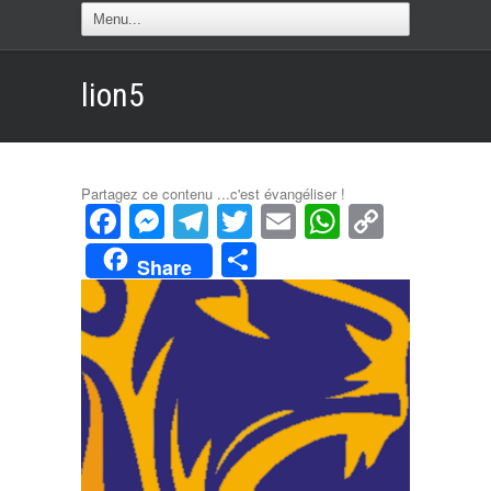
lion5
Partagez ce contenu ...c'est évangéliser !
Facebook
Messenger
Telegram
Twitter
Email
WhatsAp
Copy
Link
Partager
Share