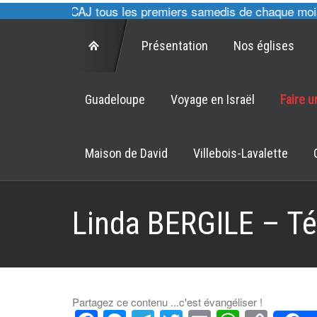
 cultes des CAJ tous les premiers samedis de chaque mois à 
Présentation
Nos églises
Guadeloupe
Voyage en Israël
Faire 
Maison de David
Villebois-Lavalette
Linda BERGILE – T
Partagez ce contenu ...c'est évangéliser !