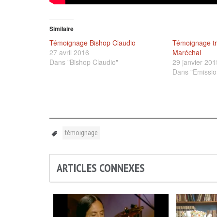
Similaire
Témoignage Bishop Claudio
Témoignage tr
27 avril 2016
Maréchal
Dans "Bishop Claudio"
29 janvier 201
Dans "Emissio
témoignage
ARTICLES CONNEXES