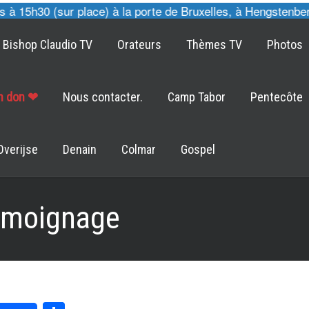
15h30 (sur place) à la porte de Bruxelles, à Hengstenberg 
Bishop Claudio TV
Orateurs
Thèmes TV
Photos
un don ❤
Nous contacter.
Camp Tabor
Pentecôte
Overijse
Denain
Colmar
Gospel
émoignage