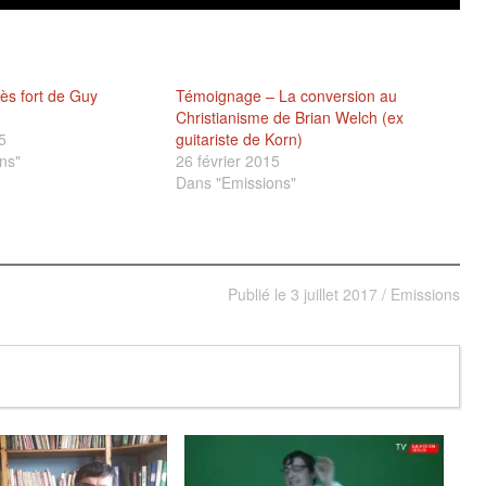
ès fort de Guy
Témoignage – La conversion au
Christianisme de Brian Welch (ex
5
guitariste de Korn)
ns"
26 février 2015
Dans "Emissions"
Publié le
3 juillet 2017
/
Emissions