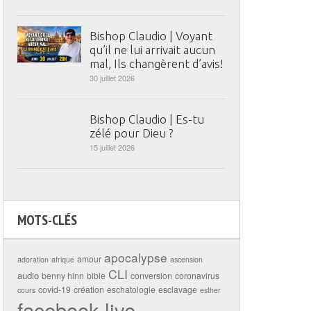
Bishop Claudio | Voyant
qu’il ne lui arrivait aucun
mal, Ils changèrent d’avis!
30 juillet 2026
Bishop Claudio | Es-tu
zélé pour Dieu ?
15 juillet 2026
MOTS-CLÉS
apocalypse
amour
adoration
afrique
ascension
CLI
audio
benny hinn
bible
conversion
coronavirus
covid-19
création
eschatologie
esclavage
cours
esther
facebook live