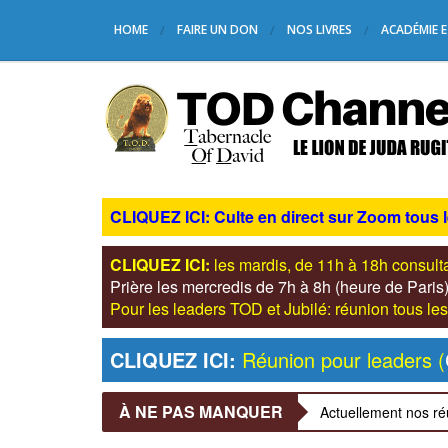
HOME
FAIRE UN DON
NOS LIVRES
ACADÉMIE E
CLIQUEZ ICI: Culte en direct sur Zoom tous 
CLIQUEZ ICI:
les mardis, de 11h à 18h consul
Prière les mercredis de 7h à 8h (heure de Pari
Pour les leaders TOD et Jubilé: réunion tous 
CLIQUEZ ICI:
Réunion pour leaders (
À NE PAS MANQUER
Actuellement nos ré