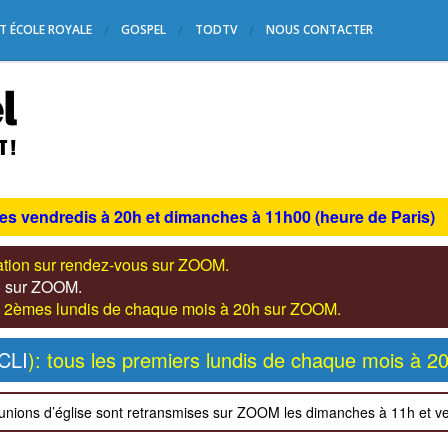
T ÉCOLE ROYALE
GOSPEL
TODTV
NOUS CONTACTER
les vendredis à 20h et dimanches à 11h00 (heure de Paris)
tation sur rendez-vous sur ZOOM.
s) sur ZOOM.
les 2èmes lundis de chaque mois à 20h sur ZOOM.
CLI
): tous les premiers lundis de chaque mois à 2
unions d’église sont retransmises sur ZOOM les dimanches à 11h et v