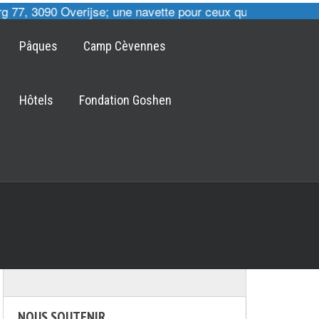
77, 3090 Overijse; une navette pour ceux qui le désirent e
Pâques
Camp Cèvennes
Hôtels
Fondation Goshen
NOUS SOUTENIR