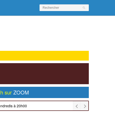
0h sur
ZOOM
endredis à 20h00