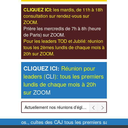
CLIQUEZ ICI:
les mardis, de 11h à 18h
consultation sur rendez-vous sur
ZOOM.
Prière les mercredis de 7h à 8h (heure
de Paris) sur ZOOM.
Pour les leaders TOD et Jubilé: réunion
tous les 2èmes lundis de chaque mois à
20h sur ZOOM.
CLIQUEZ ICI:
Réunion pour
leaders (
CLI
): tous les premiers
lundis de chaque mois à 20h
sur
ZOOM
Actuellement nos réunions d’église sont retransmises sur ZOOM les dimanches à 11h et vendredis à 20h00
Pour infos., cultes des CAJ tous les premiers samedis de