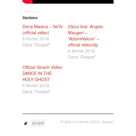
Similaire
Dena Mwana – SeYo
2Soul feat. Angelo
(official video)
Maugeri –
6 février 2016
“AzioneValore” –
Dans "Gospel"
official videoclip
6 février 2016
Dans "Gospel"
Official Sinach Video:
DANCE IN THE
HOLY GHOST
6 février 2016
Dans "Gospel"
Publié le
6 février 2016
/
Gospel
gospel