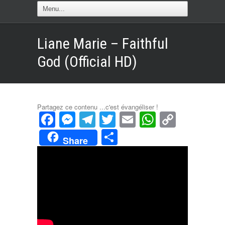
Liane Marie – Faithful
God (Official HD)
Partagez ce contenu ...c'est évangéliser !
Facebook
Messenger
Telegram
Twitter
Email
WhatsAp
Copy
Link
Partager
Share