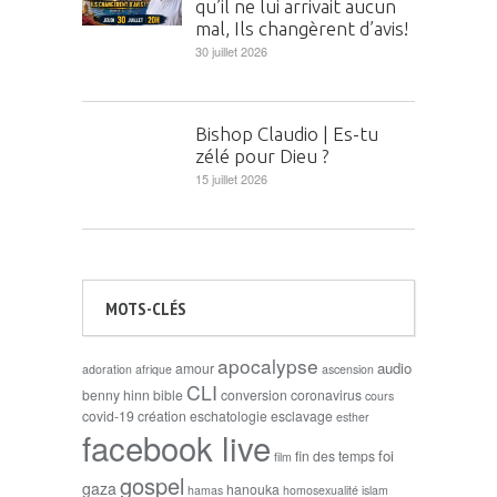
qu’il ne lui arrivait aucun
mal, Ils changèrent d’avis!
30 juillet 2026
Bishop Claudio | Es-tu
zélé pour Dieu ?
15 juillet 2026
MOTS-CLÉS
apocalypse
audio
amour
adoration
afrique
ascension
CLI
benny hinn
bible
conversion
coronavirus
cours
covid-19
création
eschatologie
esclavage
esther
facebook live
foi
fin des temps
film
gospel
gaza
hanouka
hamas
homosexualité
islam