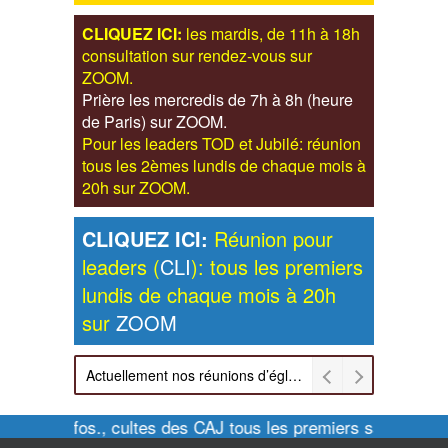
CLIQUEZ ICI:
les mardis, de 11h à 18h
consultation sur rendez-vous sur
ZOOM.
Prière les mercredis de 7h à 8h (heure
de Paris) sur ZOOM.
Pour les leaders TOD et Jubilé: réunion
tous les 2èmes lundis de chaque mois à
20h sur ZOOM.
CLIQUEZ ICI:
Réunion pour
leaders (
CLI
): tous les premiers
lundis de chaque mois à 20h
sur
ZOOM
Actuellement nos réunions d’église sont retransmises sur ZOOM les dimanches à 11h et vendredis à 20h00
Pour infos., cultes des CAJ tous les premiers samedis de