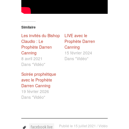
Similaire
Les invités du Bishop
LIVE avec le
Claudio : Le
Prophète Darren
Prophète Darren
Canning
Canning
15 février 2024
8 avril 2021
Dans "Vidéo"
Dans "Vidéo"
Soirée prophétique
avec le Prophète
Darren Canning
19 février 2026
Dans "Vidéo"
Publié le
15 juillet 2021
/
Vidéo
facebook live