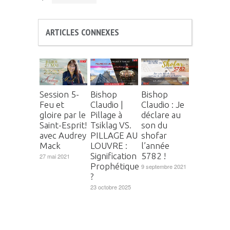
ARTICLES CONNEXES
Session 5-
Bishop
Bishop
Feu et
Claudio |
Claudio : Je
gloire par le
Pillage à
déclare au
Saint-Esprit!
Tsiklag VS.
son du
avec Audrey
PILLAGE AU
shofar
Mack
LOUVRE :
l’année
Signification
5782 !
27 mai 2021
Prophétique
9 septembre 2021
?
23 octobre 2025