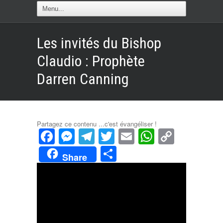
Les invités du Bishop
Claudio : Prophète
Darren Canning
Partagez ce contenu ...c'est évangéliser !
Facebook
Messenger
Telegram
Twitter
Email
WhatsAp
Copy
Link
Partager
Share