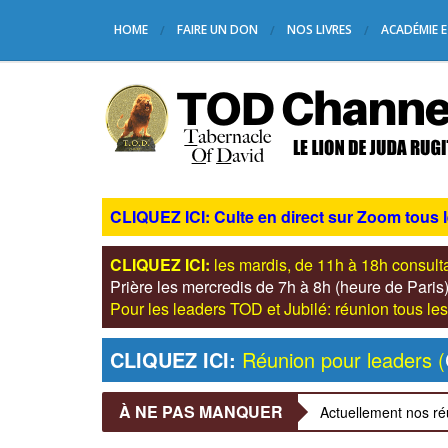
HOME
FAIRE UN DON
NOS LIVRES
ACADÉMIE E
CLIQUEZ ICI: Culte en direct sur Zoom tous 
CLIQUEZ ICI:
les mardis, de 11h à 18h consul
Prière les mercredis de 7h à 8h (heure de Pari
Pour les leaders TOD et Jubilé: réunion tous 
CLIQUEZ ICI:
Réunion pour leaders (
À NE PAS MANQUER
Actuellement nos ré