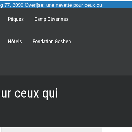
77, 3090 Overijse; une navette pour ceux qui le désirent es
Pâques
Camp Cèvennes
Hôtels
Fondation Goshen
ur ceux qui