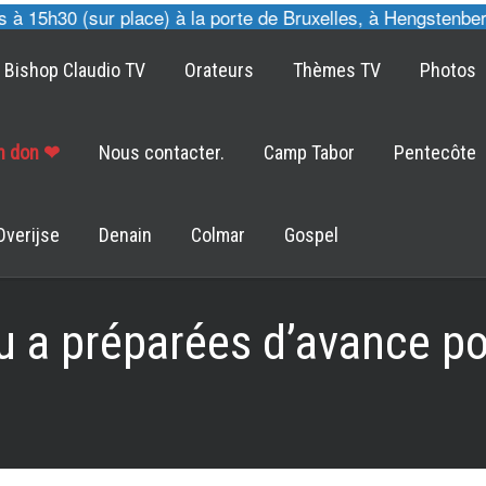
15h30 (sur place) à la porte de Bruxelles, à Hengstenberg 
Bishop Claudio TV
Orateurs
Thèmes TV
Photos
un don ❤
Nous contacter.
Camp Tabor
Pentecôte
Overijse
Denain
Colmar
Gospel
u a préparées d’avance po