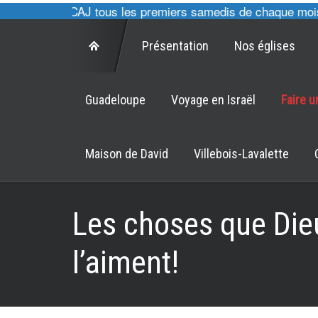
cultes des CAJ tous les premiers samedis de chaque mois à 
Présentation
Nos églises
Guadeloupe
Voyage en Israël
Faire 
Maison de David
Villebois-Lavalette
Les choses que Die
l’aiment!