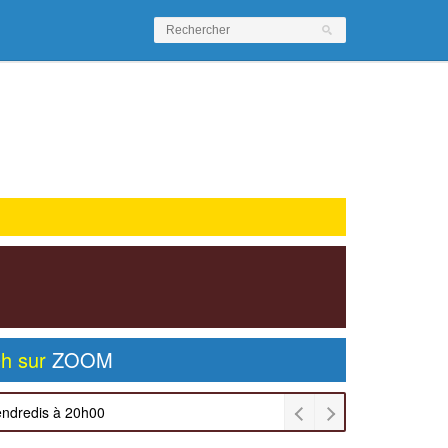
0h sur
ZOOM
endredis à 20h00