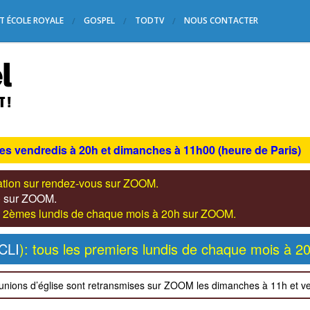
T ÉCOLE ROYALE
GOSPEL
TODTV
NOUS CONTACTER
les vendredis à 20h et dimanches à 11h00 (heure de Paris)
tation sur rendez-vous sur ZOOM.
s) sur ZOOM.
les 2èmes lundis de chaque mois à 20h sur ZOOM.
CLI
): tous les premiers lundis de chaque mois à 2
unions d’église sont retransmises sur ZOOM les dimanches à 11h et v