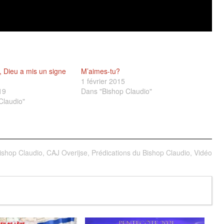
, Dieu a mis un signe
M’aimes-tu?
1 février 2015
19
Dans "Bishop Claudio"
Claudio"
ishop Claudio
,
CAJ Overijse
,
Prédications du Bishop Claudio
,
Vidéo