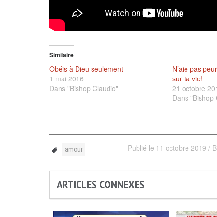
Similaire
Obéis à Dieu seulement!
N’aie pas peur
1 mai 2016
sur ta vie!
Dans "Bishop Claudio"
21 octobre 20
Dans "Bishop 
Publié le
11 octobre 2019
/
B
amour
ARTICLES CONNEXES