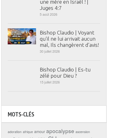
une mère en Israël ! |
Juges 4:7
5 août 2026
Bishop Claudio | Voyant
qu’il ne lui arrivait aucun
mal, Ils changèrent d’avis!
30 juillet 2026
Bishop Claudio | Es-tu
zélé pour Dieu ?
15 juillet 2026
MOTS-CLÉS
apocalypse
amour
adoration
afrique
ascension