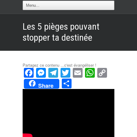
Les 5 pièges pouvant
stopper ta destinée
Partagez ce contenu ...c'est évangéliser !
Facebook
Messenger
Telegram
Twitter
Email
WhatsAp
Copy
Link
Partager
Share