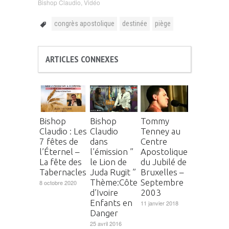
Bishop Claudio
,
Vidéo
congrès apostolique
destinée
piège
ARTICLES CONNEXES
Bishop
Bishop
Tommy
Claudio : Les
Claudio
Tenney au
7 fêtes de
dans
Centre
l’Éternel –
l’émission ”
Apostolique
La fête des
le Lion de
du Jubilé de
Tabernacles
Juda Rugit ”
Bruxelles –
Thème:Côte
Septembre
8 octobre 2020
d’Ivoire
2003
Enfants en
11 janvier 2018
Danger
25 avril 2016