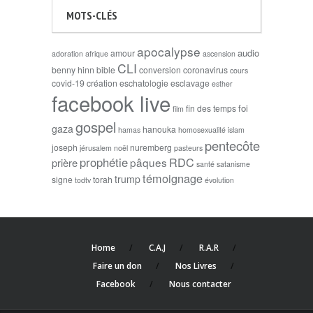
MOTS-CLÉS
apocalypse
audio
amour
adoration
afrique
ascension
CLI
benny hinn
bible
conversion
coronavirus
cours
covid-19
création
eschatologie
esclavage
esther
facebook live
foi
fin des temps
film
gospel
gaza
hanouka
hamas
homosexualité
islam
pentecôte
joseph
nuremberg
jérusalem
noël
pasteurs
prophétie
RDC
pâques
prière
santé
satanisme
témoignage
trump
signe
torah
todtv
évolution
Home
C.A.J
R.A.R
Faire un don
Nos Livres
Facebook
Nous contacter