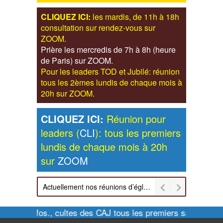
CLIQUEZ ICI:
les mardis, de 11h à 18h
consultation sur rendez-vous sur
ZOOM.
Prière les mercredis de 7h à 8h (heure
de Paris) sur ZOOM.
Pour les leaders TOD et Jubilé: réunion
tous les 2èmes lundis de chaque mois à
20h sur ZOOM.
CLIQUEZ ICI:
Réunion pour
leaders (
CLI
): tous les premiers
lundis de chaque mois à 20h
sur
ZOOM
Actuellement nos réunions d’église sont retransmises sur ZOOM les dimanches à 11h et vendredis à 20h00
Pour infos., cultes des CAJ tous les premiers samedis de