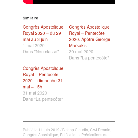
Similaire
Congrès Apostolique
Congrès Apostolique
Royal 2020 – du 29
Royal – Pentecôte
mai au 3 juin
2020. Apôtre George
1 mai 2020
Markakis
Dans "Non classé"
30 mai 2020
Dans "La pentecôte"
Congrès Apostolique
Royal – Pentecôte
2020 – dimanche 31
mai – 15h
31 mai 2020
Dans "La pentecôte"
Publié le
11 juin 2019
/
Bishop Claudio
,
CAJ Denain
,
Congrès Apostolique
,
Edifications
,
Prédications du